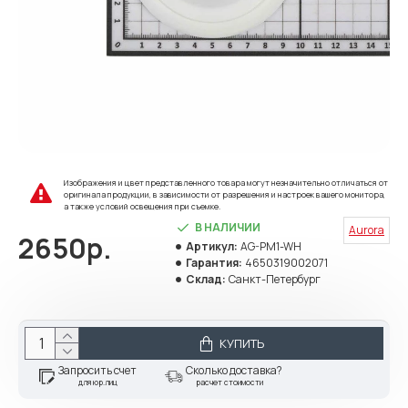
Изображения и цвет представленного товара могут незначительно отличаться от
оригинала продукции, в зависимости от разрешения и настроек вашего монитора,
а также условий освещения при съемке.
В НАЛИЧИИ
Aurora
2650р.
Артикул:
AG-PM1-WH
Гарантия:
4650319002071
Склад:
Санкт-Петербург
КУПИТЬ
Запросить счет
Сколько доставка?
для юр.лиц
расчет стоимости