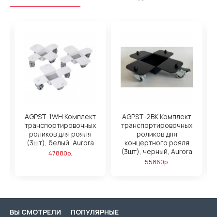
AGPST-1WH Комплект
AGPST-2BK Комплект
,
транспортировочных
транспортировочных
роликов для рояля
роликов для
(3шт), белый, Aurora
концертного рояля
(3шт), черный, Aurora
47880р.
55860р.
ВЫ СМОТРЕЛИ
ПОПУЛЯРНЫЕ