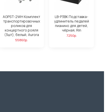
AGPST-2WH Комплект
LB-P3BK Подставка-
транспортировочных
удлинитель педалей
роликов для
пианино для детей,
концертного рояля
чёрная, Rin
(3шт), белый, Aurora
7250р.
55860р.