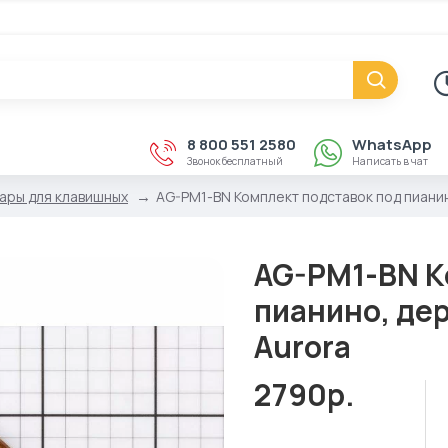
8 800 551 2580
WhatsApp
Звонок бесплатный
Написать в чат
ары для клавишных
AG-PM1-BN Комплект подставок под пианин
AG-PM1-BN К
пианино, дер
Aurora
2790р.