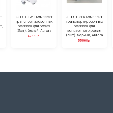
т
AGPST-1WH Комплект
AGPST-2BK Комплект
транспортировочных
транспортировочных
т,
роликов для рояля
роликов для
(3шт), белый, Aurora
концертного рояля
(3шт), черный, Aurora
47880р.
55860р.