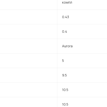
компл
0.43
0.4
Aurora
5
9.5
10.5
10.5