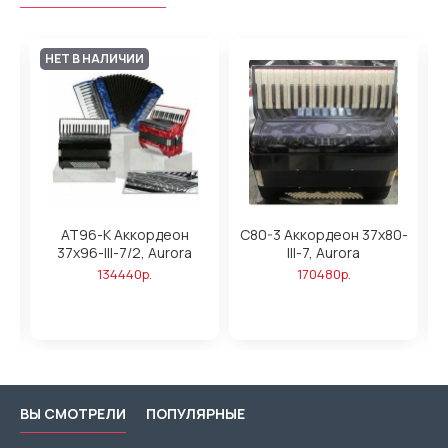
НЕТ В НАЛИЧИИ
AT96-K Аккордеон
C80-3 Аккордеон 37х80-
37х96-III-7/2, Aurora
III-7, Aurora
3
134440р.
170480р.
ВЫ СМОТРЕЛИ
ПОПУЛЯРНЫЕ