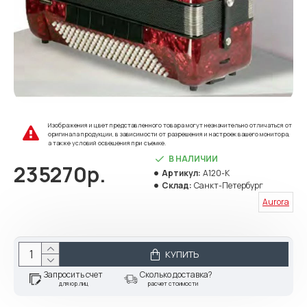
Изображения и цвет представленного товара могут незначительно отличаться от
оригинала продукции, в зависимости от разрешения и настроек вашего монитора,
а также условий освещения при съемке.
В НАЛИЧИИ
235270р.
Артикул:
A120-K
Склад:
Санкт-Петербург
Aurora
КУПИТЬ
Запросить счет
Сколько доставка?
для юр.лиц
расчет стоимости