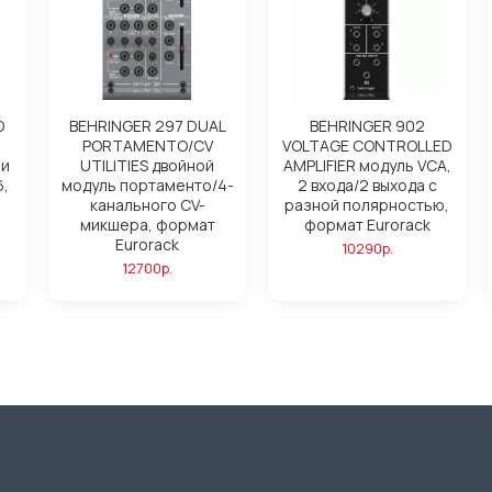
D
BEHRINGER 297 DUAL
BEHRINGER 902
PORTAMENTO/CV
VOLTAGE CONTROLLED
ми
UTILITIES двойной
AMPLIFIER модуль VCA,
6,
модуль портаменто/4-
2 входа/2 выхода с
канального CV-
разной полярностью,
микшера, формат
формат Eurorack
Eurorack
10290р.
12700р.