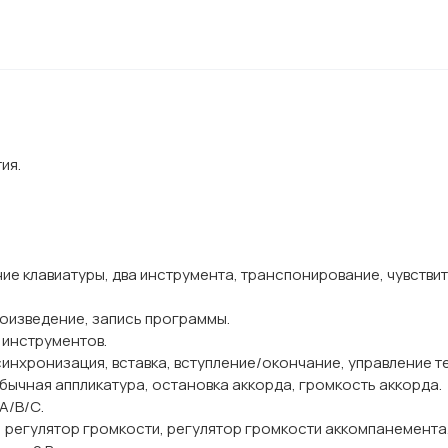
ия.
ие клавиатуры, два инструмента, транспонирование, чувствит
роизведение, запись программы.
 инструментов.
инхронизация, вставка, вступление/окончание, управление т
бычная аппликатура, остановка аккорда, громкость аккорда.
A/B/С.
, регулятор громкости, регулятор громкости аккомпанемента