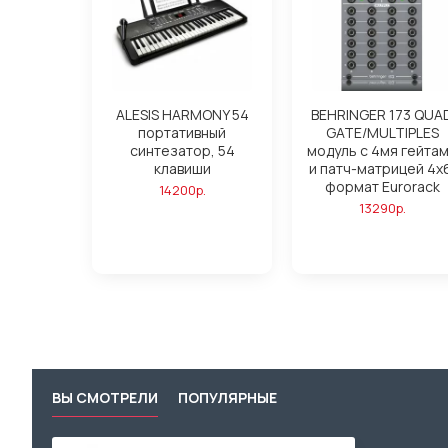
ALESIS HARMONY 54
BEHRINGER 173 QUA
портативный
GATE/MULTIPLES
синтезатор, 54
модуль с 4мя гейта
клавиши
и патч-матрицей 4х
формат Eurorack
14200р.
13290р.
ВЫ СМОТРЕЛИ
ПОПУЛЯРНЫЕ