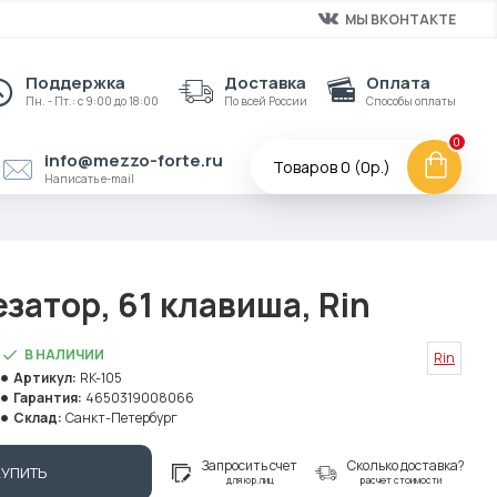
МЫ ВКОНТАКТЕ
Поддержка
Доставка
Оплата
Пн. - Пт.: с 9:00 до 18:00
По всей России
Способы оплаты
0
info@mezzo-forte.ru
Товаров 0 (0р.)
Написать e-mail
затор, 61 клавиша, Rin
В НАЛИЧИИ
Rin
Артикул:
RK-105
Гарантия:
4650319008066
Склад:
Санкт-Петербург
Запросить счет
Сколько доставка?
КУПИТЬ
для юр.лиц
расчет стоимости