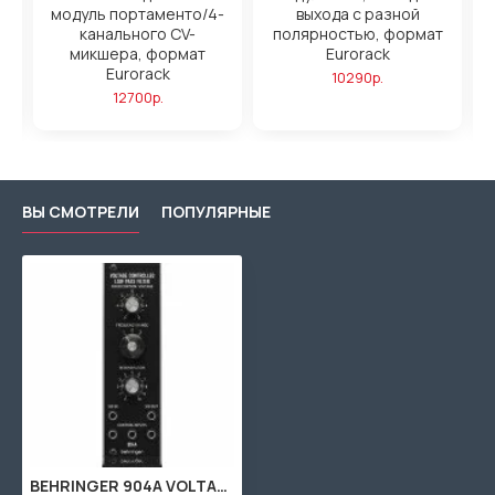
т
модуль портаменто/4-
выхода с разной
канального CV-
полярностью, формат
микшера, формат
Eurorack
Eurorack
10290р.
12700р.
ВЫ СМОТРЕЛИ
ПОПУЛЯРНЫЕ
BEHRINGER 904A VOLTAGE CONTROLLED LOW PASS FILTER модуль аналогового VCF Low pass фильтра, формат Eurorack