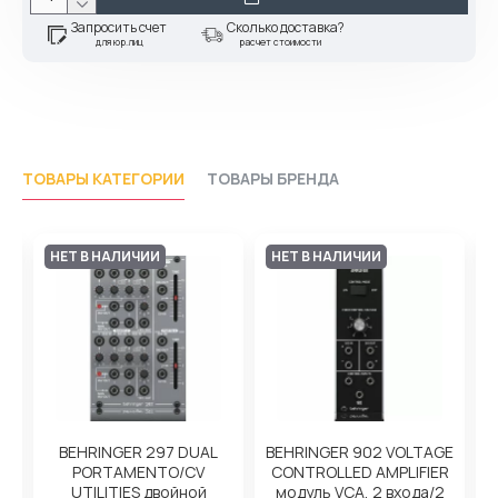
Запросить счет
Сколько доставка?
для юр.лиц
расчет стоимости
ТОВАРЫ КАТЕГОРИИ
ТОВАРЫ БРЕНДА
НЕТ В НАЛИЧИИ
НЕТ В НАЛИЧИИ
BEHRINGER 297 DUAL
BEHRINGER 902 VOLTAGE
ль
PORTAMENTO/CV
CONTROLLED AMPLIFIER
UTILITIES двойной
модуль VCA, 2 входа/2