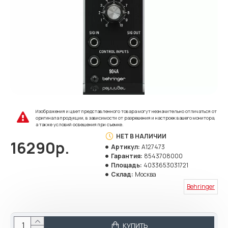
Изображения и цвет представленного товара могут незначительно отличаться от
оригинала продукции, в зависимости от разрешения и настроек вашего монитора,
а также условий освещения при съемке.
НЕТ В НАЛИЧИИ
16290р.
Артикул:
A127473
Гарантия:
8543708000
Площадь:
4033653031721
Склад:
Москва
Behringer
КУПИТЬ