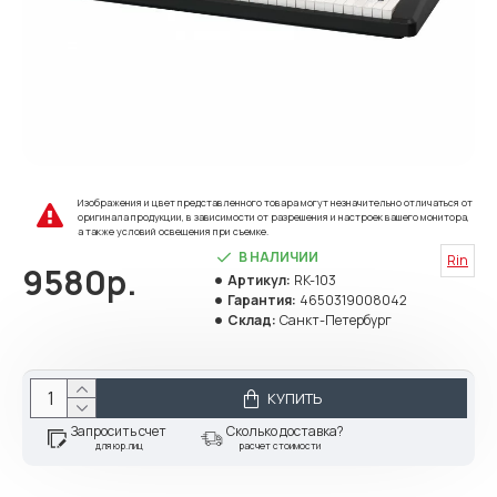
Изображения и цвет представленного товара могут незначительно отличаться от
оригинала продукции, в зависимости от разрешения и настроек вашего монитора,
а также условий освещения при съемке.
В НАЛИЧИИ
Rin
9580р.
Артикул:
RK-103
Гарантия:
4650319008042
Склад:
Санкт-Петербург
КУПИТЬ
Запросить счет
Сколько доставка?
для юр.лиц
расчет стоимости