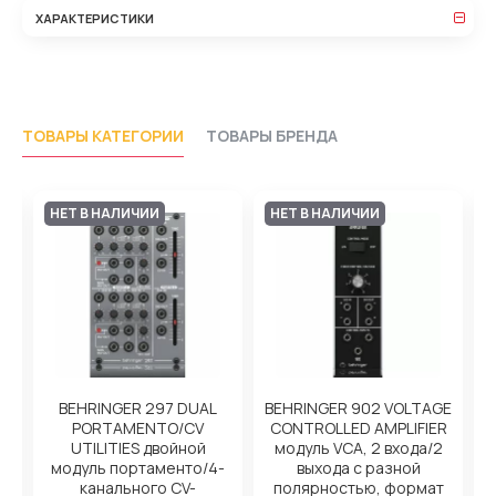
ХАРАКТЕРИСТИКИ
ТОВАРЫ КАТЕГОРИИ
ТОВАРЫ БРЕНДА
НЕТ В НАЛИЧИИ
НЕТ В НАЛИЧИИ
BEHRINGER 297 DUAL
BEHRINGER 902 VOLTAGE
ль
PORTAMENTO/CV
CONTROLLED AMPLIFIER
UTILITIES двойной
модуль VCA, 2 входа/2
т
модуль портаменто/4-
выхода с разной
канального CV-
полярностью, формат