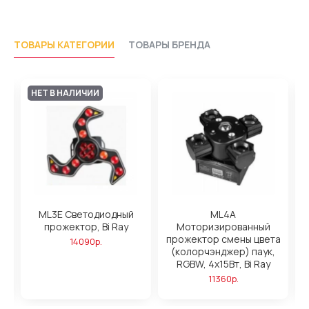
ТОВАРЫ КАТЕГОРИИ
ТОВАРЫ БРЕНДА
НЕТ В НАЛИЧИИ
ML3E Светодиодный
ML4A
прожектор, Bi Ray
Моторизированный
прожектор смены цвета
14090р.
 +
(колорчэнджер) паук,
RGBW, 4х15Вт, Bi Ray
11360р.