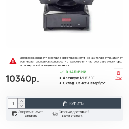
Изображения и цвет представленного товара могут незначительно отличаться от
оригинала продукции, в зависимости от разрешения и настроек вашего монитора,
а также условий освещения при съемке.
В НАЛИЧИИ
Bi
10340р.
Артикул:
ML615BE
Ray
Склад:
Санкт-Петербург
КУПИТЬ
Запросить счет
Сколько доставка?
для юр.лиц
расчет стоимости