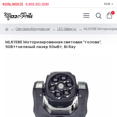
ЭЛЬ-МОНТЕ
8-800-551-2580
RUB
0
Световое оборудование
LED Эффекты
ML615BE Моторизирова
ML615BE Моторизированная световая "голова",
90Вт+зеленый лазер 50мВт, Bi Ray