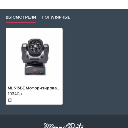
ВЫ СМОТРЕЛИ
ПОПУЛЯРНЫЕ
ML615BE Моторизированная световая "голова", 90Вт+зеленый лазер 50мВт, Bi Ray
10340р.