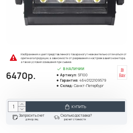
Изображения и цвет представленного товара могут незначительно отличаться от
оригинала продукции, в зависимости от разрешения и настроек вашего монитора,
а также условий освещения при съемке.
В НАЛИЧИИ
Bi
6470р.
Артикул:
SF100
Ray
Гарантия:
4640122109579
Склад:
Санкт-Петербург
КУПИТЬ
Запросить счет
Сколько доставка?
для юр.лиц
расчет стоимости