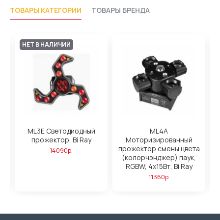
ТОВАРЫ КАТЕГОРИИ
ТОВАРЫ БРЕНДА
НЕТ В НАЛИЧИИ
ML3E Светодиодный
ML4A
прожектор, Bi Ray
Моторизированный
прожектор смены цвета
14090р.
 +
(колорчэнджер) паук,
RGBW, 4х15Вт, Bi Ray
11360р.