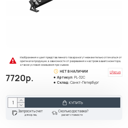
Изображения и цвет представленного товара могут незначительно отличаться от
оригинала продукции, в зависимости от разрешения и настроек вашего монитора,
а также условий освещения при съемке.
НЕТ В НАЛИЧИИ
LFocus
7720р.
Артикул:
PL-32C
Склад:
Санкт-Петербург
КУПИТЬ
Запросить счет
Сколько доставка?
для юр.лиц
расчет стоимости