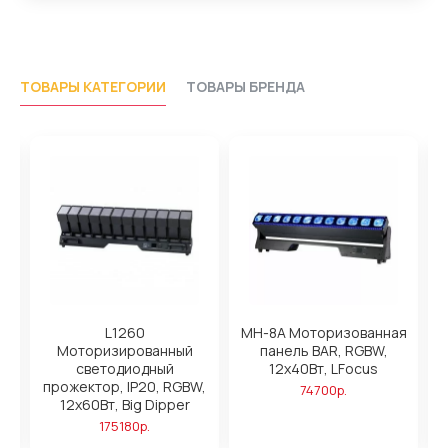
ТОВАРЫ КАТЕГОРИИ
ТОВАРЫ БРЕНДА
L1260
MH-8A Моторизованная
Моторизированный
панель BAR, RGBW,
светодиодный
12х40Вт, LFocus
,
прожектор, IP20, RGBW,
74700р.
12х60Вт, Big Dipper
175180р.