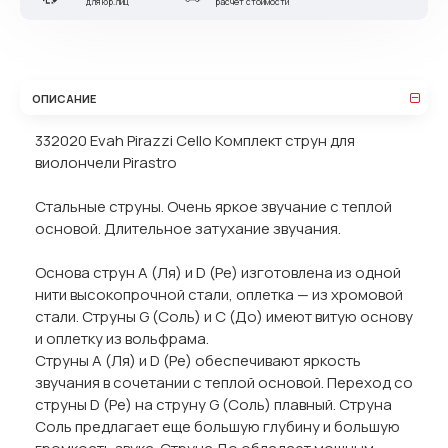
для юр.лиц
расчет стоимости
ОПИСАНИЕ
332020 Evah Pirazzi Cello Комплект струн для
виолончели Pirastro
Стальные струны. Очень яркое звучание с теплой
основой. Длительное затухание звучания.
Основа струн A (Ля) и D (Ре) изготовлена из одной
нити высокопрочной стали, оплетка — из хромовой
стали. Струны G (Соль) и C (До) имеют витую основу
и оплетку из вольфрама.
Струны A (Ля) и D (Ре) обеспечивают яркость
звучания в сочетании с теплой основой. Переход со
струны D (Ре) на струну G (Соль) плавный. Струна
Соль предлагает еще большую глубину и большую