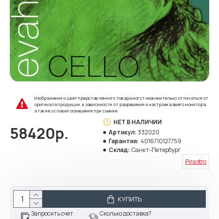
Изображения и цвет представленного товара могут незначительно отличаться от
оригинала продукции, в зависимости от разрешения и настроек вашего монитора,
а также условий освещения при съемке.
НЕТ В НАЛИЧИИ
58420р.
Артикул:
332020
Гарантия:
4016710127759
Склад:
Санкт-Петербург
Pirastro
КУПИТЬ
Запросить счет
Сколько доставка?