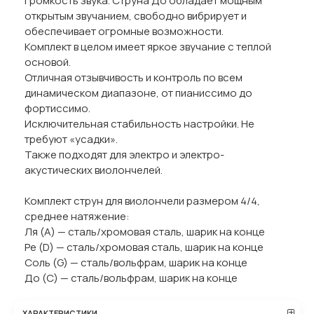
громкость звука. Струна До обладает мощным
открытым звучанием, свободно вибрирует и
обеспечивает огромные возможности.
Комплект в целом имеет яркое звучание с теплой
основой.
Отличная отзывчивость и контроль по всем
динамическом диапазоне, от пианиссимо до
фортиссимо.
Исключительная стабильность настройки. Не
требуют «усадки».
Также подходят для электро и электро-
акустических виолончелей.
Комплект струн для виолончели размером 4/4,
среднее натяжение:
Ля (А) — сталь/хромовая сталь, шарик на конце
Ре (D) — сталь/хромовая сталь, шарик на конце
Соль (G) — сталь/вольфрам, шарик на конце
До (C) — сталь/вольфрам, шарик на конце
ХАРАКТЕРИСТИКИ