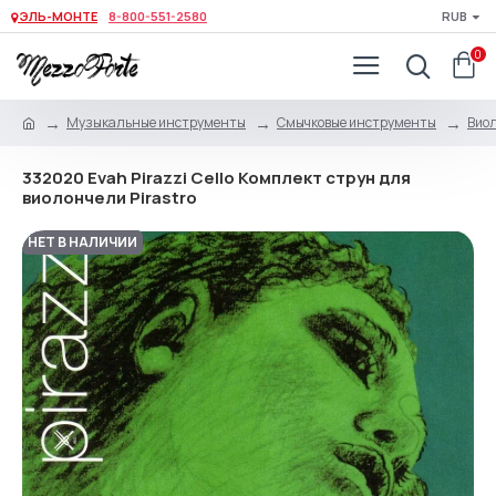
ЭЛЬ-МОНТЕ
8-800-551-2580
RUB
0
Музыкальные инструменты
Смычковые инструменты
Виол
332020 Evah Pirazzi Cello Комплект струн для
виолончели Pirastro
НЕТ В НАЛИЧИИ