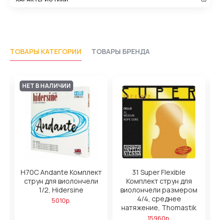
ТОВАРЫ КАТЕГОРИИ
ТОВАРЫ БРЕНДА
НЕТ В НАЛИЧИИ
т
H70C Andante Комплект
31 Super Flexible
3
и
струн для виолончели
Комплект струн для
1/2, Hidersine
виолончели размером
4/4, среднее
5010р.
натяжение, Thomastik
15960р.