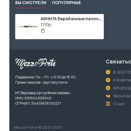
ВЫ СМОТРЕЛИ
ПОПУЛЯРНЫЕ
ARHH7A Барабанные палочки 7A, орех гикори, Arborea
1110р.
Связатьс
8-800-5
Поддержка: Пн. – Пт.: с 9:00 до 18:00
info@me
Прием заказов - круглосуточно
WhatsA
ИП Верховод Артур Вячеславович
Вконтак
ИНН: 616804999940
О нас
ОГРНИП: 314619636700277
Mezzo-Forte © 2013-2023