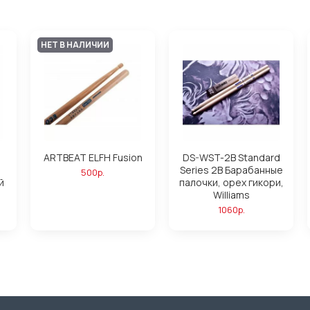
НЕТ В НАЛИЧИИ
ARTBEAT ELFH Fusion
DS-WST-2B Standard
Series 2B Барабанные
500р.
й
палочки, орех гикори,
Williams
1060р.