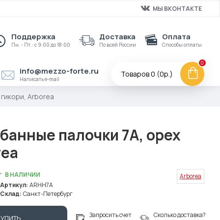
МЫ ВКОНТАКТЕ
Поддержка
Доставка
Оплата
Пн. - Пт.: с 9:00 до 18:00
По всей России
Способы оплаты
0
info@mezzo-forte.ru
Товаров 0 (0р.)
Написать e-mail
гикори, Arborea
банные палочки 7A, орех
rea
В НАЛИЧИИ
Arborea
Артикул:
ARHH7A
Склад:
Санкт-Петербург
Запросить счет
Сколько доставка?
КУПИТЬ