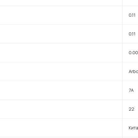
0.11
0.11
0.0
Arb
7A
22
Кит