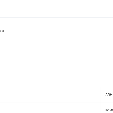
ea
ARH
ком