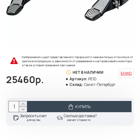
Изображения и цвет представленного товара могут незначительно отличаться от
оригинала продукции, в зависимости от разрешения и настроек вашего монитора,
а также условий освещения при съемке.
НЕТ В НАЛИЧИИ
EHWD
25460р.
Артикул:
PE1D
Склад:
Санкт-Петербург
КУПИТЬ
Запросить счет
Сколько доставка?
для юр.лиц
расчет стоимости