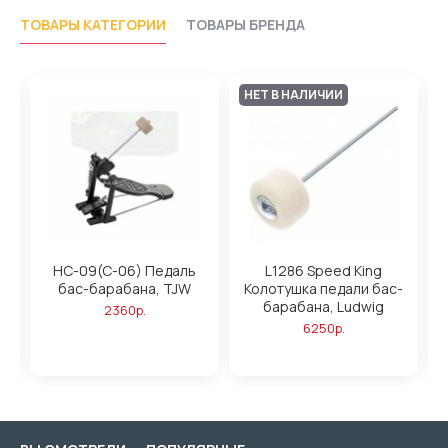
ТОВАРЫ КАТЕГОРИИ
ТОВАРЫ БРЕНДА
НЕТ В НАЛИЧИИ
HC-09(C-06) Педаль
L1286 Speed King
L
бас-барабана, TJW
Колотушка педали бас-
барабана, Ludwig
2360р.
6250р.