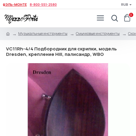
ЭЛЬ-МОНТЕ
8-800-551-2580
RUB
0
Музыкальные инструменты
Смычковые инструменты
Скри
VC11Rh-4/4 Подбородник для скрипки, модель
Dresden, крепление Hill, палисандр, WBO