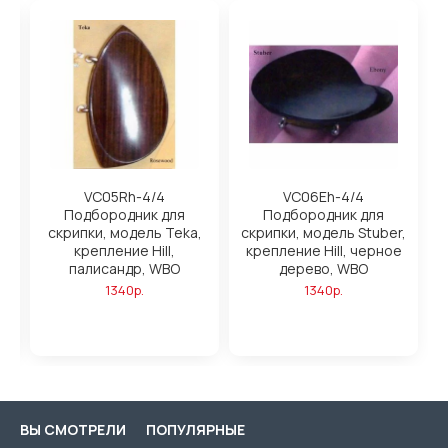
VC05Rh-4/4
VC06Eh-4/4
Подбородник для
Подбородник для
,
скрипки, модель Teka,
скрипки, модель Stuber,
е
крепление Hill,
крепление Hill, черное
палисандр, WBO
дерево, WBO
1340р.
1340р.
ВЫ СМОТРЕЛИ
ПОПУЛЯРНЫЕ