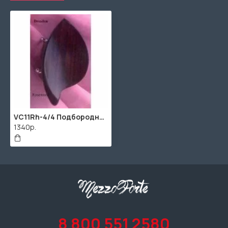
VC11Rh-4/4 Подбородник для скрипки, модель Dresden, крепление Hill, палисандр, WBO
1340р.
8 800 551 2580