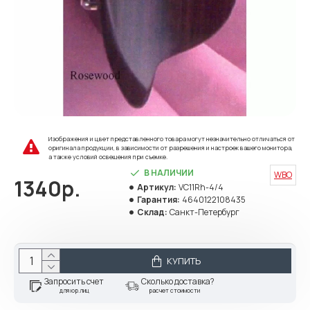
Изображения и цвет представленного товара могут незначительно отличаться от
оригинала продукции, в зависимости от разрешения и настроек вашего монитора,
а также условий освещения при съемке.
В НАЛИЧИИ
WBO
1340р.
Артикул:
VC11Rh-4/4
Гарантия:
4640122108435
Склад:
Санкт-Петербург
КУПИТЬ
Запросить счет
Сколько доставка?
для юр.лиц
расчет стоимости