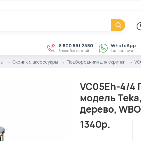
8 800 551 2580
WhatsApp
Звонок бесплатный
Написать в чат
ты
Скрипки, аксессуары
Подбородники для скрипки
VC
VC05Eh-4/4 
модель Teka,
дерево, WBO
1340р.