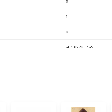
6
11
6
4640122108442