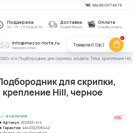
МЫ ВКОНТАКТЕ
Поддержка
Доставка
Оплата
Пн. - Пт.: с 9:00 до 18:00
По всей России
Способы оплаты
0
info@mezzo-forte.ru
Товаров 0 (0р.)
Написать e-mail
05Eh-4/4 Подбородник для скрипки, модель Teka, крепление Hill
Подбородник для скрипки,
 крепление Hill, черное
В НАЛИЧИИ
WBO
Артикул:
VC05Eh-4/4
Гарантия:
4640122108442