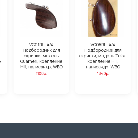
VC01Rh-4/4
VC05Rh-4/4
Подбородник для
Подбородник для
скрипки, модель
скрипки, модель Teka,
е
Guarneri, крепление
крепление Hill,
,
Hill, палисандр, WBO
палисандр, WBO
1100р.
1340р.