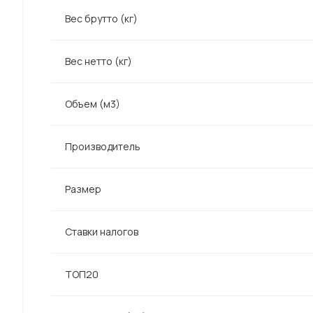
Вес брутто (кг)
Вес нетто (кг)
Объем (м3)
Производитель
Размер
Ставки налогов
ТОП20