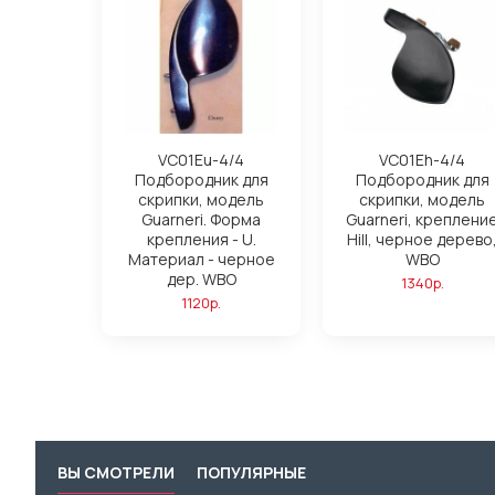
VC01Eu-4/4
VC01Eh-4/4
Подбородник для
Подбородник для
скрипки, модель
скрипки, модель
Guarneri. Форма
Guarneri, креплени
крепления - U.
Hill, черное дерево
Материал - черное
WBO
дер. WBO
1340р.
1120р.
ВЫ СМОТРЕЛИ
ПОПУЛЯРНЫЕ