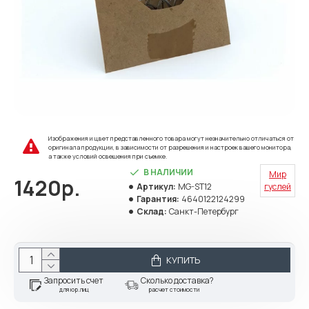
Изображения и цвет представленного товара могут незначительно отличаться от
оригинала продукции, в зависимости от разрешения и настроек вашего монитора,
а также условий освещения при съемке.
В НАЛИЧИИ
Мир
1420р.
Артикул:
MG-ST12
гуслей
Гарантия:
4640122124299
Склад:
Санкт-Петербург
КУПИТЬ
Запросить счет
Сколько доставка?
для юр.лиц
расчет стоимости