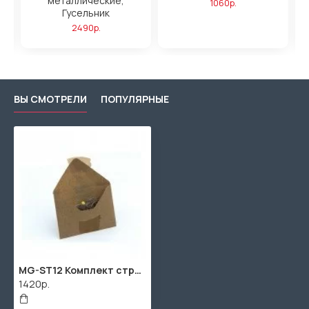
,
металлические,
1060р.
Гусельник
2490р.
ВЫ СМОТРЕЛИ
ПОПУЛЯРНЫЕ
MG-ST12 Комплект струн для 12 струнных гуслей, Мир гуслей
1420р.