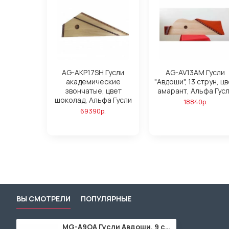
AG-AKP17SH Гусли
AG-AV13AM Гусли
академические
"Авдоши", 13 струн, ц
звончатые, цвет
амарант, Альфа Гус
шоколад, Альфа Гусли
18840р.
69390р.
ВЫ СМОТРЕЛИ
ПОПУЛЯРНЫЕ
MG-A9OA Гусли Авдоши, 9 струн, цвет дуб, Мир гуслей