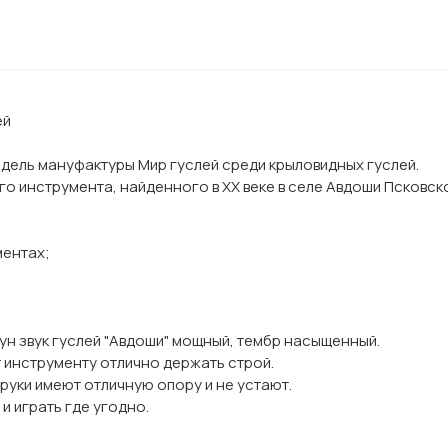
ей
одель мануфактуры Мир гуслей среди крыловидных гуслей.
о инструмента, найденного в ХХ веке в селе Авдоши Псковск
ментах;
ун звук гуслей "Авдоши" мощный, тембр насыщенный.
т инструменту отлично держать строй.
 руки имеют отличную опору и не устают.
и играть где угодно.