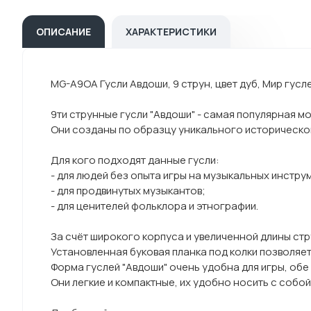
ОПИСАНИЕ
ХАРАКТЕРИСТИКИ
MG-A9OA Гусли Авдоши, 9 струн, цвет дуб, Мир гусл
9ти струнные гусли "Авдоши" - самая популярная м
Они созданы по образцу уникального историческог
Для кого подходят данные гусли:
- для людей без опыта игры на музыкальных инстру
- для продвинутых музыкантов;
- для ценителей фольклора и этнографии.
За счёт широкого корпуса и увеличенной длины стр
Установленная буковая планка под колки позволяе
Форма гуслей "Авдоши" очень удобна для игры, обе
Они легкие и компактные, их удобно носить с собой 