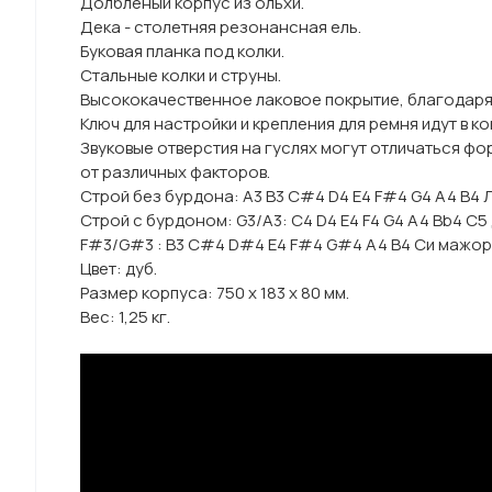
Долбленый корпус из ольхи.
Дека - столетняя резонансная ель.
Буковая планка под колки.
Стальные колки и струны.
Высококачественное лаковое покрытие, благодаря 
Ключ для настройки и крепления для ремня идут в ко
Звуковые отверстия на гуслях могут отличаться фор
от различных факторов.
Строй без бурдона: A3 B3 C#4 D4 E4 F#4 G4 A4 B4
Строй с бурдоном: G3/A3: C4 D4 E4 F4 G4 A4 Bb4 C5
F#3/G#3 : B3 C#4 D#4 E4 F#4 G#4 A4 B4 Си мажор
Цвет: дуб.
Размер корпуса: 750 х 183 х 80 мм.
Вес: 1,25 кг.