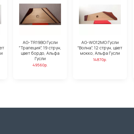
AG-TR19BO Гусли
AG-WO12MO Гусли
вет
"Трапеция", 19 струн,
"Волна", 12 струн, цвет
ли
цвет бордо, Альфа
мокко, Альфа Гусли
Гусли
14870р.
49560р.