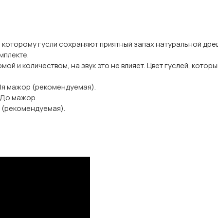
которому гусли сохраняют приятный запах натуральной древе
мплекте.
мой и количеством, на звук это не влияет. Цвет гуслей, котор
 Ля мажор (рекомендуемая).
 До мажор.
 (рекомендуемая).