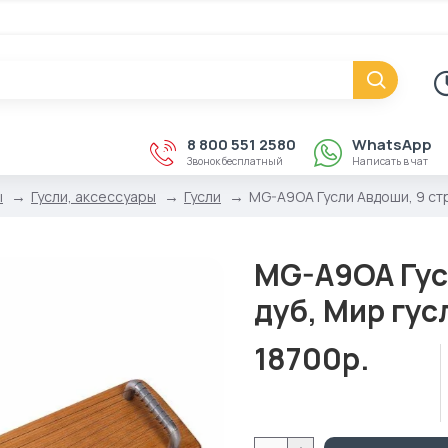
8 800 551 2580
WhatsApp
Звонок бесплатный
Написать в чат
ы
Гусли, аксессуары
Гусли
MG-A9OA Гусли Авдоши, 9 стр
MG-A9OA Гусл
дуб, Мир гус
18700р.