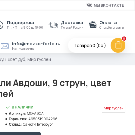
МЫ ВКОНТАКТЕ
Поддержка
Доставка
Оплата
Пн. - Пт.: с 9:00 до 18:00
По всей России
Способы оплаты
0
info@mezzo-forte.ru
Товаров 0 (0р.)
Написать e-mail
ун, цвет дуб, Мир гуслей
и Авдоши, 9 струн, цвет
лей
В НАЛИЧИИ
Мир гуслей
Артикул:
MG-A9OA
Гарантия:
4650319004266
Склад:
Санкт-Петербург