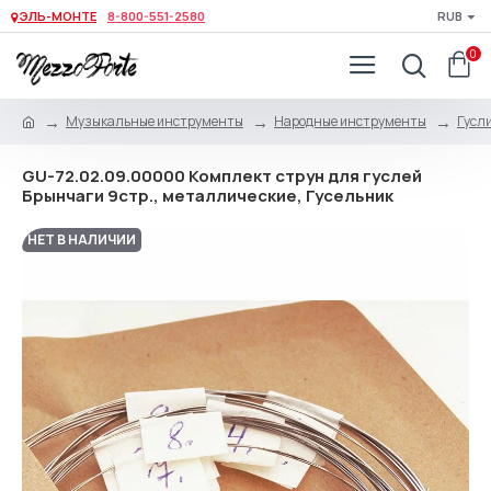
ЭЛЬ-МОНТЕ
8-800-551-2580
RUB
0
Музыкальные инструменты
Народные инструменты
Гусли
GU-72.02.09.00000 Комплект струн для гуслей
Брынчаги 9стр., металлические, Гусельник
НЕТ В НАЛИЧИИ