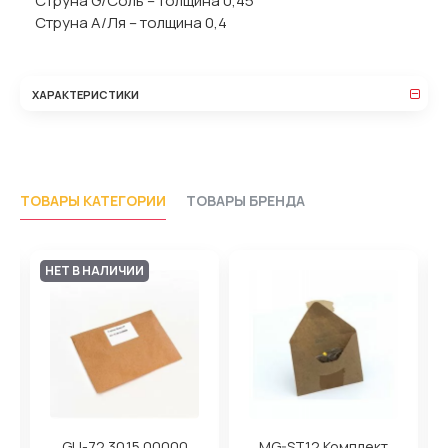
Струна G/Соль – толщина 0,45
Струна A/Ля – толщина 0,4
ХАРАКТЕРИСТИКИ
ТОВАРЫ КАТЕГОРИИ
ТОВАРЫ БРЕНДА
НЕТ В НАЛИЧИИ
GU-72.30.15.00000
MG-ST12 Комплект
M