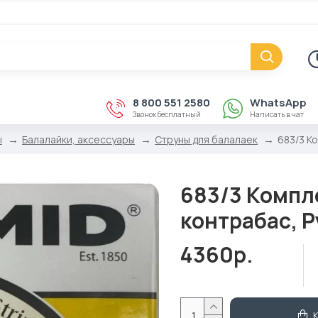
8 800 551 2580
WhatsApp
Звонок бесплатный
Написать в чат
ы
Балалайки, аксессуары
Струны для балалаек
683/3 К
683/3 Компл
контрабас, P
4360р.