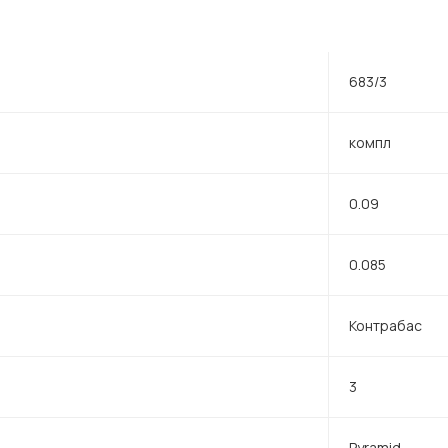
683/3
компл
0.09
0.085
Контрабас
3
Pyramid