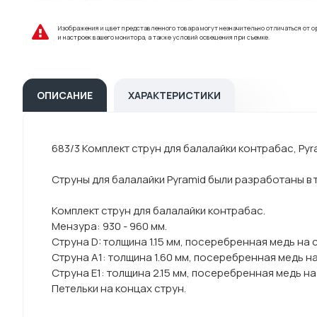
Изображения и цвет представленного товара могут незначительно отличаться от о
и настроек вашего монитора, а также условий освещения при съемке.
ОПИСАНИЕ
ХАРАКТЕРИСТИКИ
683/3 Комплект струн для балалайки контрабас, Pyr
Струны для балалайки Pyramid были разработаны в 
Комплект струн для балалайки контрабас.
Мензура: 930 - 960 мм.
Струна D: толщина 1.15 мм, посеребренная медь на с
Струна A1: толщина 1.60 мм, посеребренная медь на
Струна E1: толщина 2.15 мм, посеребренная медь на
Петельки на концах струн.