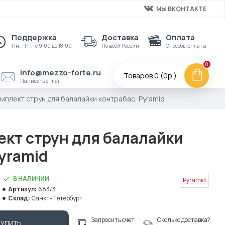
МЫ ВКОНТАКТЕ
Поддержка
Доставка
Оплата
Пн. - Пт.: с 9:00 до 18:00
По всей России
Способы оплаты
0
info@mezzo-forte.ru
Товаров 0 (0р.)
Написать e-mail
омплект струн для балалайки контрабас, Pyramid
ект струн для балалайки
yramid
В НАЛИЧИИ
Pyramid
Артикул:
683/3
Склад:
Санкт-Петербург
Запросить счет
Сколько доставка?
КУПИТЬ