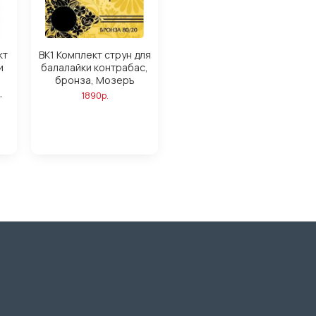
кт
BK1 Комплект струн для
и
балалайки контрабас,
бронза, Мозеръ
,
1890р.