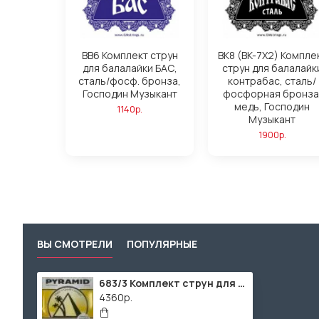
BB6 Комплект струн
BK8 (BK-7X2) Компле
для балалайки БАС,
струн для балалайк
сталь/фосф. бронза,
контрабас, сталь/
Господин Музыкант
фосфорная бронза
медь, Господин
1140р.
Музыкант
1900р.
ВЫ СМОТРЕЛИ
ПОПУЛЯРНЫЕ
683/3 Комплект струн для балалайки контрабас, Pyramid
4360р.