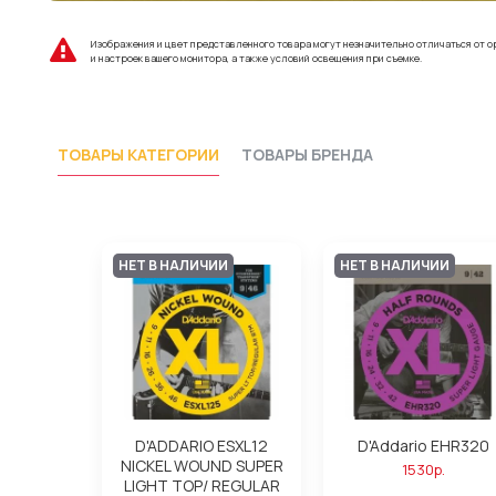
Изображения и цвет представленного товара могут незначительно отличаться от о
и настроек вашего монитора, а также условий освещения при съемке.
ТОВАРЫ КАТЕГОРИИ
ТОВАРЫ БРЕНДА
НЕТ В НАЛИЧИИ
НЕТ В НАЛИЧИИ
D'ADDARIO ESXL12
D'Addario EHR320
NICKEL WOUND SUPER
1530р.
LIGHT TOP/ REGULAR