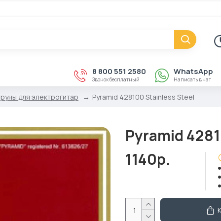
8 800 551 2580
WhatsApp
Звонок бесплатный
Написать в чат
руны для электрогитар
Pyramid 428100 Stainless Steel
Pyramid 4281
1140р.