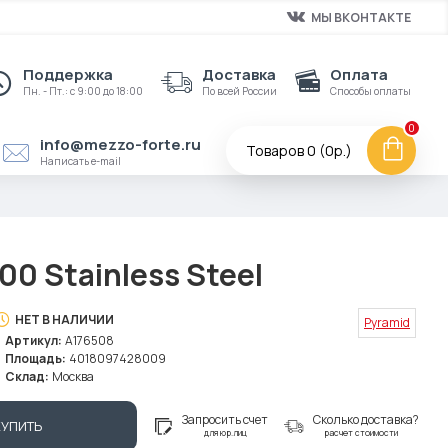
МЫ ВКОНТАКТЕ
Поддержка
Доставка
Оплата
Пн. - Пт.: с 9:00 до 18:00
По всей России
Способы оплаты
0
info@mezzo-forte.ru
Товаров 0 (0р.)
Написать e-mail
00 Stainless Steel
НЕТ В НАЛИЧИИ
Pyramid
Артикул:
A176508
Площадь:
4018097428009
Склад:
Москва
Запросить счет
Сколько доставка?
КУПИТЬ
для юр.лиц
расчет стоимости