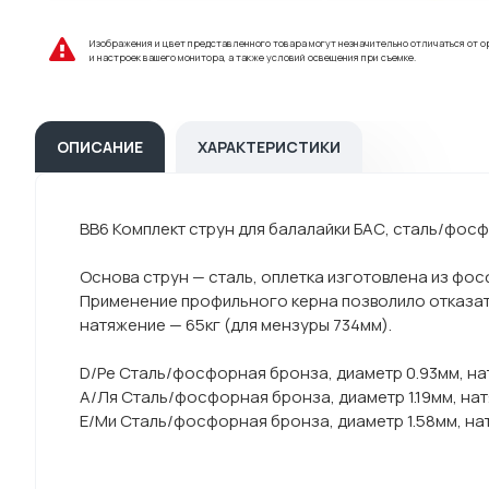
Изображения и цвет представленного товара могут незначительно отличаться от о
и настроек вашего монитора, а также условий освещения при съемке.
ОПИСАНИЕ
ХАРАКТЕРИСТИКИ
BB6 Комплект струн для балалайки БАС, сталь/фосф
Основа струн — сталь, оплетка изготовлена из ф
Применение профильного керна позволило отказать
натяжение — 65кг (для мензуры 734мм).
D/Ре Сталь/фосфорная бронза, диаметр 0.93мм, на
А/Ля Сталь/фосфорная бронза, диаметр 1.19мм, нат
Е/Ми Сталь/фосфорная бронза, диаметр 1.58мм, на