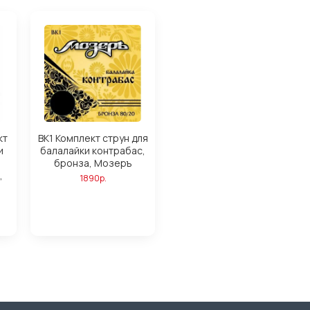
кт
BK1 Комплект струн для
и
балалайки контрабас,
бронза, Мозеръ
,
1890р.