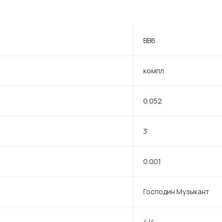
BB6
компл
0.052
3
0.001
Господин Музыкант
4/4