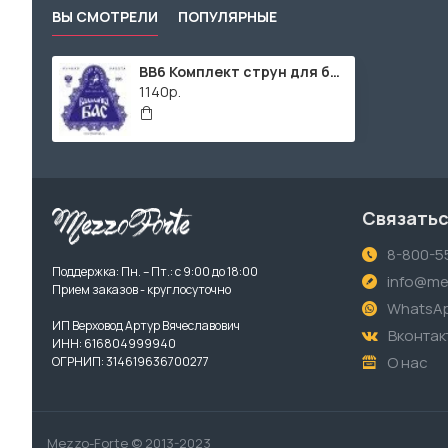
ВЫ СМОТРЕЛИ
ПОПУЛЯРНЫЕ
BB6 Комплект струн для балалайки БАС, сталь/фосф. бронза, Господин Музыкант
1140р.
Связатьс
8-800-5
Поддержка: Пн. – Пт.: с 9:00 до 18:00
info@me
Прием заказов - круглосуточно
WhatsA
ИП Верховод Артур Вячеславович
Вконтак
ИНН: 616804999940
О нас
ОГРНИП: 314619636700277
Mezzo-Forte © 2013-2023