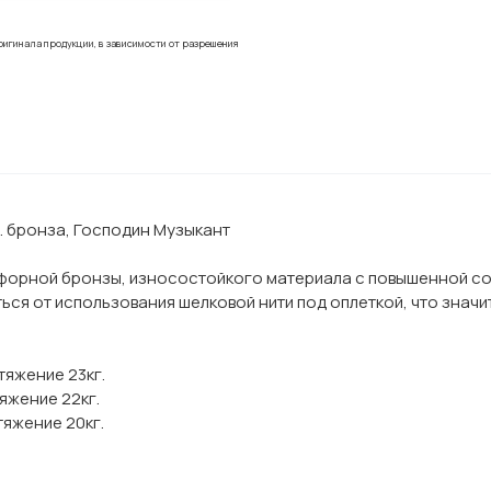
ригинала продукции, в зависимости от разрешения
. бронза, Господин Музыкант
осфорной бронзы, износостойкого материала с повышенной с
ся от использования шелковой нити под оплеткой, что значи
тяжение 23кг.
яжение 22кг.
тяжение 20кг.