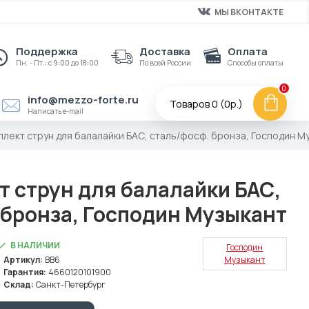
МЫ ВКОНТАКТЕ
Поддержка
Доставка
Оплата
Пн. - Пт.: с 9:00 до 18:00
По всей России
Способы оплаты
0
info@mezzo-forte.ru
Товаров 0 (0р.)
Написать e-mail
плект струн для балалайки БАС, сталь/фосф. бронза, Господин М
т струн для балалайки БАС,
 бронза, Господин Музыкант
В НАЛИЧИИ
Господин
Артикул:
BB6
Музыкант
Гарантия:
4660120101900
Склад:
Санкт-Петербург