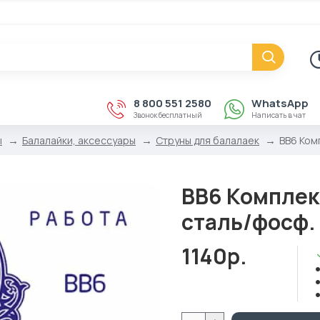
8 800 551 2580
WhatsApp
Звонок бесплатный
Написать в чат
ы
Балалайки, аксессуары
Струны для балалаек
BB6 Ком
BB6 Комплек
сталь/фосф.
1140р.