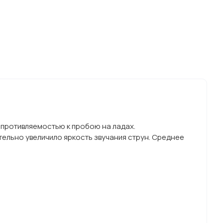
опротивляемостью к пробою на ладах.
тельно увеличило яркость звучания струн. Среднее