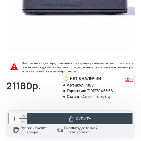
Изображения и цвет представленного товара могут незначительно отличаться от
оригинала продукции, в зависимости от разрешения и настроек вашего монитора,
а также условий освещения при съемке.
НЕТ В НАЛИЧИИ
MXR
21180р.
Артикул:
M82
Гарантия:
710137046856
Склад:
Санкт-Петербург
КУПИТЬ
Запросить счет
Сколько доставка?
для юр.лиц
расчет стоимости