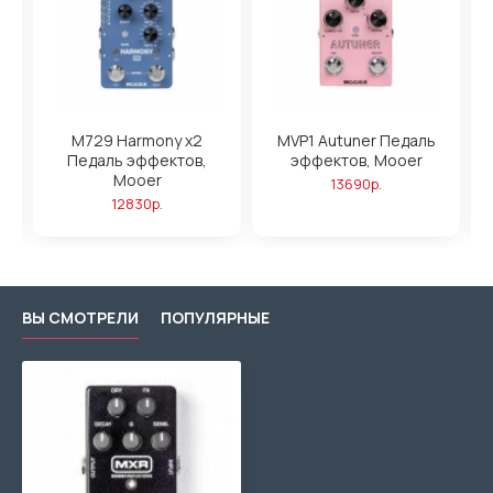
M729 Harmony x2
MVP1 Autuner Педаль
в,
Педаль эффектов,
эффектов, Mooer
Mooer
13690р.
12830р.
ВЫ СМОТРЕЛИ
ПОПУЛЯРНЫЕ