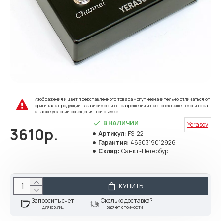
Изображения и цвет представленного товара могут незначительно отличаться от
оригинала продукции, в зависимости от разрешения и настроек вашего монитора,
а также условий освещения при съемке.
В НАЛИЧИИ
Yerasov
3610р.
Артикул:
FS-22
Гарантия:
4650319012926
Склад:
Санкт-Петербург
КУПИТЬ
Запросить счет
Сколько доставка?
для юр.лиц
расчет стоимости