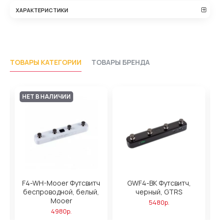
ХАРАКТЕРИСТИКИ
ТОВАРЫ КАТЕГОРИИ
ТОВАРЫ БРЕНДА
НЕТ В НАЛИЧИИ
ч
F4-WH-Mooer Футсвитч
GWF4-BK Футсвитч,
,
беспроводной, белый,
черный, GTRS
Mooer
5480р.
4980р.