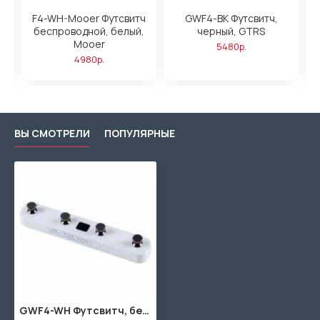
ч
F4-WH-Mooer Футсвитч
GWF4-BK Футсвитч,
,
беспроводной, белый,
черный, GTRS
Mooer
5480р.
4980р.
ВЫ СМОТРЕЛИ
ПОПУЛЯРНЫЕ
GWF4-WH Футсвитч, белый, GTRS