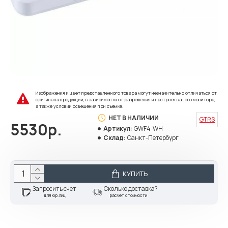
Изображения и цвет представленного товара могут незначительно отличаться от
оригинала продукции, в зависимости от разрешения и настроек вашего монитора,
а также условий освещения при съемке.
НЕТ В НАЛИЧИИ
GTRS
5530р.
Артикул:
GWF4-WH
Склад:
Санкт-Петербург
КУПИТЬ
Запросить счет
Сколько доставка?
для юр.лиц
расчет стоимости