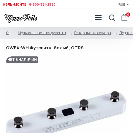
ЭЛЬ-МОНТЕ
8-800-551-2580
RUB
0
Музыкальные инструменты
Гитарные аксессуары
Педали 
GWF4-WH Футсвитч, белый, GTRS
НЕТ В НАЛИЧИИ