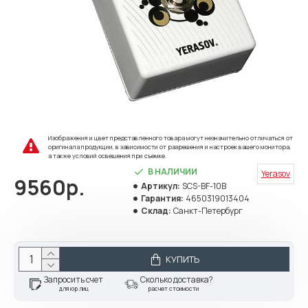
Изображения и цвет представленного товара могут незначительно отличаться от
оригинала продукции, в зависимости от разрешения и настроек вашего монитора,
а также условий освещения при съемке.
В НАЛИЧИИ
Yerasov
9560р.
Артикул:
SCS-BF-10B
Гарантия:
4650319013404
Склад:
Санкт-Петербург
КУПИТЬ
Запросить счет
Сколько доставка?
для юр.лиц
расчет стоимости