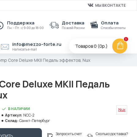
МЫ ВКОНТАКТЕ
Поддержка
Доставка
Оплата
Пн. - Пт.: с 9:00 до 18:00
По всей России
Способы оплаты
0
info@mezzo-forte.ru
Товаров 0 (0р.)
Написать e-mail
mp Core Deluxe MKII Педаль эффектов, Nux
Core Deluxe MKII Педаль
ux
В НАЛИЧИИ
Nux
Артикул:
NCC-2
Склад:
Санкт-Петербург
Запросить счет
Сколько доставка?
КУПИТЬ