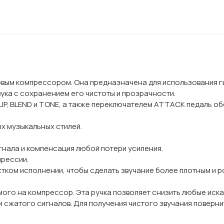
говым компрессором. Она предназначена для использования г
ка с сохранением его чистоты и прозрачности.
IP, BLEND и TONE, а также переключателем ATTACK педаль об
х музыкальных стилей.
гнала и компенсация любой потери усиления.
прессии.
стком исполнении, чтобы сделать звучание более плотным и 
емого на компрессор. Эта ручка позволяет снизить любые иск
 сжатого сигналов. Для получения чистого звучания повернит