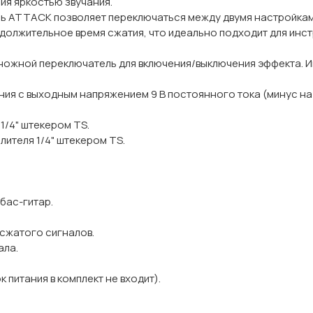
ия яркостью звучания.
ь ATTACK позволяет переключаться между двумя настройка
должительное время сжатия, что идеально подходит для инс
ножной переключатель для включения/выключения эффекта. Ин
ия с выходным напряжением 9 В постоянного тока (минус на 
1/4" штекером TS.
ителя 1/4" штекером TS.
бас-гитар.
сжатого сигналов.
ала.
к питания в комплект не входит).