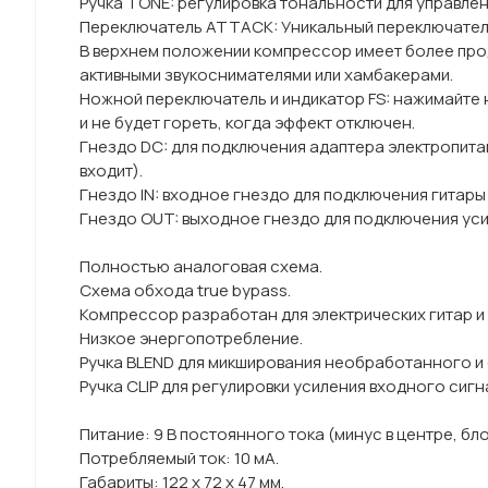
Ручка TONE: регулировка тональности для управлен
Переключатель ATTACK: Уникальный переключател
В верхнем положении компрессор имеет более про
активными звукоснимателями или хамбакерами.
Ножной переключатель и индикатор FS: нажимайте 
и не будет гореть, когда эффект отключен.
Гнездо DC: для подключения адаптера электропитан
входит).
Гнездо IN: входное гнездо для подключения гитары 
Гнездо OUT: выходное гнездо для подключения усил
Полностью аналоговая схема.
Схема обхода true bypass.
Компрессор разработан для электрических гитар и 
Низкое энергопотребление.
Ручка BLEND для микширования необработанного и 
Ручка CLIP для регулировки усиления входного сигн
Питание: 9 В постоянного тока (минус в центре, бло
Потребляемый ток: 10 мА.
Габариты: 122 х 72 х 47 мм.