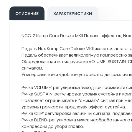
ОПИСАНИЕ
ХАРАКТЕРИСТИКИ
NCC-2 Komp Core Deluxe MKII Педаль эффектов, Nux
Педаль Nux Komp Core Deluxe MKII является анало
Педаль обеспечивает великолепную компрессию зву
Оборудованная пятью ручками VOLUME, SUSTAIN, CL
сигналом.
Универсальное и удобное устройство для различны
Ручка VOLUME: регулировка выходной громкости си
Ручка SUSTAIN: регулировка уровня сустейна и ком
Позволяет ограничивать и "сжимать" сигнал при же
уровень громкости, продлевая эффект сустейна.
Ручка CLIP: регулировка величины сигнала, подава
Ручка BLEND: регулировка микса необработанного и
компрессии до упора вправо.