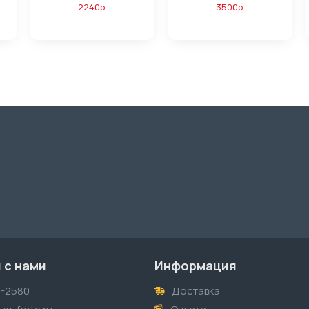
2240р.
3500р.
 с нами
Информация
1-2580
Доставка