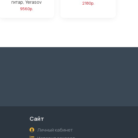
гитар, Yerasov
2180р.
9560р.
Сайт
Личный кабинет