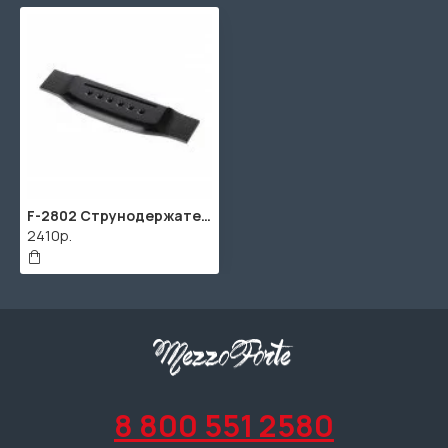
F-2802 Струнодержатель акустической гитары, черное дерево, Hosco
2410р.
8 800 551 2580