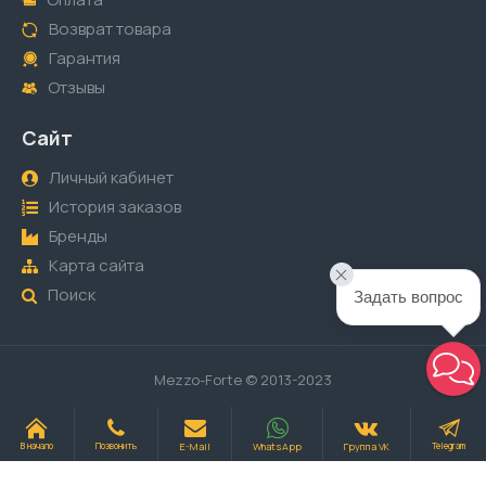
Возврат товара
Гарантия
Отзывы
Сайт
Личный кабинет
История заказов
Бренды
Карта сайта
Поиск
Задать вопрос
Mezzo-Forte © 2013-2023
E-Mail
WhatsApp
Группа VK
В начало
Позвонить
Telegram