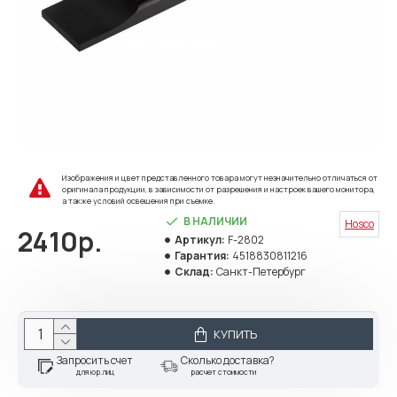
Изображения и цвет представленного товара могут незначительно отличаться от
оригинала продукции, в зависимости от разрешения и настроек вашего монитора,
а также условий освещения при съемке.
В НАЛИЧИИ
Hosco
2410р.
Артикул:
F-2802
Гарантия:
4518830811216
Склад:
Санкт-Петербург
КУПИТЬ
Запросить счет
Сколько доставка?
для юр.лиц
расчет стоимости