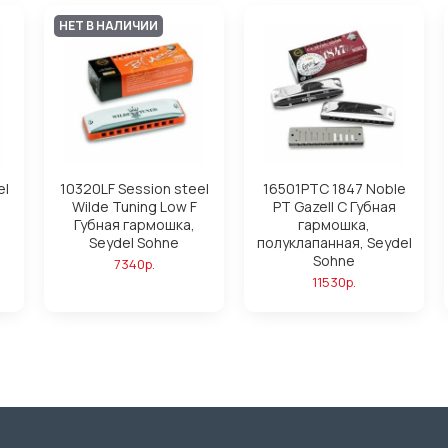
НЕТ В НАЛИЧИИ
el
10320LF Session steel
16501PTC 1847 Noble
Wilde Tuning Low F
PT Gazell C Губная
Губная гармошка,
гармошка,
Seydel Sohne
полуклапанная, Seydel
Sohne
7340р.
11530р.