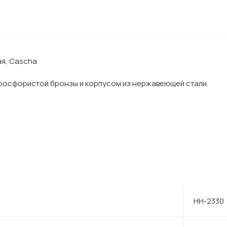
ая, Cascha
 фосфористой бронзы и корпусом из нержавеющей стали.
HH-2330