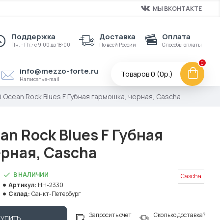
МЫ ВКОНТАКТЕ
Поддержка
Доставка
Оплата
Пн. - Пт.: с 9:00 до 18:00
По всей России
Способы оплаты
0
info@mezzo-forte.ru
Товаров 0 (0р.)
Написать e-mail
 Ocean Rock Blues F Губная гармошка, черная, Cascha
n Rock Blues F Губная
ерная, Cascha
В НАЛИЧИИ
Cascha
Артикул:
HH-2330
Склад:
Санкт-Петербург
Запросить счет
Сколько доставка?
КУПИТЬ