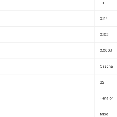
шт
0.114
0.102
0.0003
Cascha
22
F-major
false