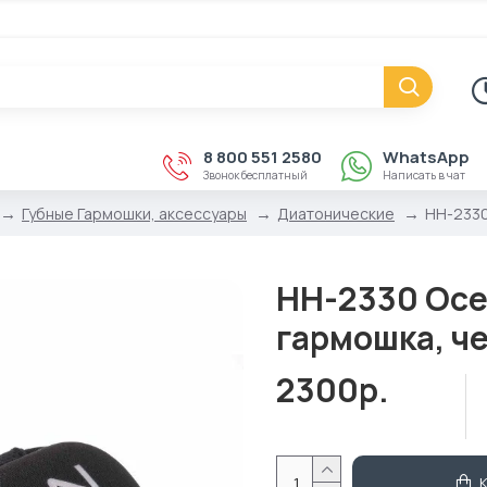
8 800 551 2580
WhatsApp
Звонок бесплатный
Написать в чат
Губные Гармошки, аксессуары
Диатонические
HH-2330
HH-2330 Ocea
гармошка, ч
2300р.