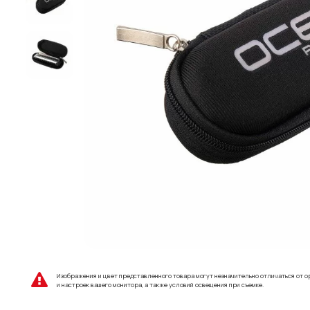
Изображения и цвет представленного товара могут незначительно отличаться от о
и настроек вашего монитора, а также условий освещения при съемке.