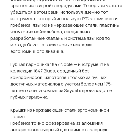
сравнению с игрой с передувами. Теперь вы можете
убедиться в этом сами, используя именно тот
инструмент, который использует PT: алюминиевая
гребенка, язычки из нержавеющей стали, пластины
язычков из нейзильбера, специально
разработанные клапаны и система язычков по
методу Gazell, а также новые накладки
эргономичного дизайна.
Губная гармоника 1847 Noble — инструмент из
коллекции 1847 Blues, созданный без
компромиссов; изготовлен только из лучших
доступных материалов с учетом более чем 175-
летнего опыта компании Seydel в производстве
губных гармоник.
Крышки из нержавеющей стали эргономичной
формы.
Гребенка точно фрезерована из алюминия,
анодирована в черный цвет и имеет лазерную