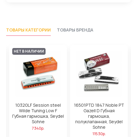
ТОВАРЫ КАТЕГОРИИ
ТОВАРЫ БРЕНДА
НЕТ В НАЛИЧИИ
l
10320LF Session steel
16501PTD 1847 Noble PT
1
Wilde Tuning Low F
Gazell D Губная
el
Губная гармошка, Seydel
гармошка,
Sohne
полуклапанная, Seydel
Sohne
7340р.
11530р.