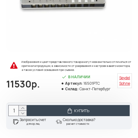
Изображения и цвет представленного товара могут незначительно отличаться от
оригинала продукции, в зависимости от разрешения и настроек вашего монитора,
а также условий освещения при съемке.
В НАЛИЧИИ
Seydel
11530р.
Артикул:
16501PTC
Sohne
Склад:
Санкт-Петербург
КУПИТЬ
Запросить счет
Сколько доставка?
для юр.лиц
расчет стоимости