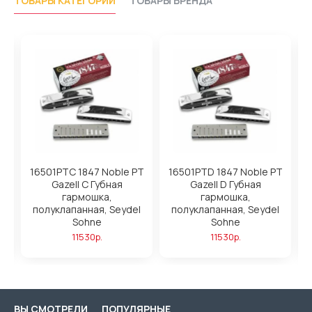
ТОВАРЫ КАТЕГОРИИ
ТОВАРЫ БРЕНДА
16501PTC 1847 Noble PT
16501PTD 1847 Noble PT
1
Gazell C Губная
Gazell D Губная
el
гармошка,
гармошка,
полуклапанная, Seydel
полуклапанная, Seydel
Sohne
Sohne
11530р.
11530р.
ВЫ СМОТРЕЛИ
ПОПУЛЯРНЫЕ