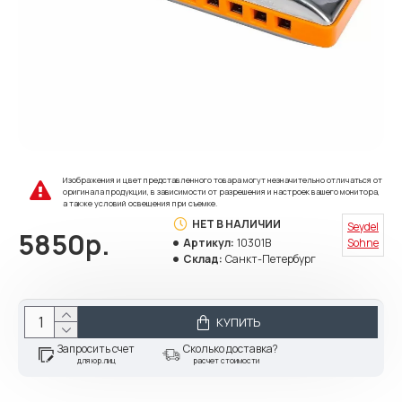
Изображения и цвет представленного товара могут незначительно отличаться от
оригинала продукции, в зависимости от разрешения и настроек вашего монитора,
а также условий освещения при съемке.
НЕТ В НАЛИЧИИ
Seydel
5850р.
Артикул:
10301B
Sohne
Склад:
Санкт-Петербург
КУПИТЬ
Запросить счет
Сколько доставка?
для юр.лиц
расчет стоимости