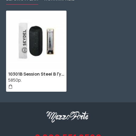
10301B Session Steel B Губная гармошка, Seydel Sohne
5850р.