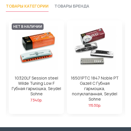
ТОВАРЫ КАТЕГОРИИ
ТОВАРЫ БРЕНДА
НЕТ В НАЛИЧИИ
l
10320LF Session steel
16501PTC 1847 Noble PT
1
Wilde Tuning Low F
Gazell C Губная
el
Губная гармошка, Seydel
гармошка,
Sohne
полуклапанная, Seydel
Sohne
7340р.
11530р.