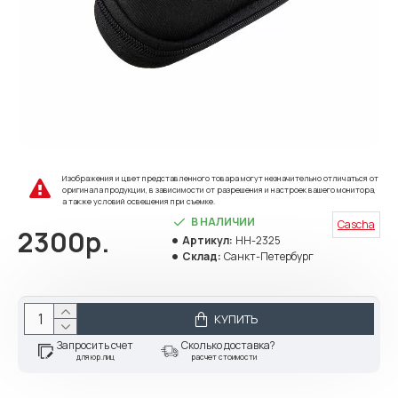
Изображения и цвет представленного товара могут незначительно отличаться от
оригинала продукции, в зависимости от разрешения и настроек вашего монитора,
а также условий освещения при съемке.
В НАЛИЧИИ
Cascha
2300р.
Артикул:
HH-2325
Склад:
Санкт-Петербург
КУПИТЬ
Запросить счет
Сколько доставка?
для юр.лиц
расчет стоимости