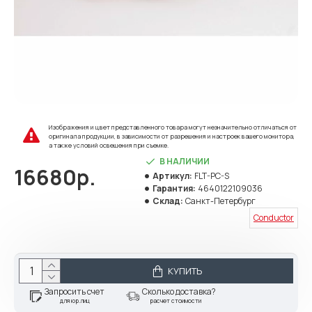
Изображения и цвет представленного товара могут незначительно отличаться от
оригинала продукции, в зависимости от разрешения и настроек вашего монитора,
а также условий освещения при съемке.
В НАЛИЧИИ
16680р.
Артикул:
FLT-PC-S
Гарантия:
4640122109036
Склад:
Санкт-Петербург
Conductor
КУПИТЬ
Запросить счет
Сколько доставка?
для юр.лиц
расчет стоимости