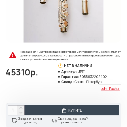
Изображения и цвет представленного товара могут незначительно отличаться от
оригинала продукции, в зависимости от разрешения и настроек вашего монитора,
а также условий освещения при съемке.
НЕТ В НАЛИЧИИ
45310р.
Артикул:
JP111
Гарантия:
5055632202402
Склад:
Санкт-Петербург
John Packer
КУПИТЬ
Запросить счет
Сколько доставка?
для юр.лиц
расчет стоимости