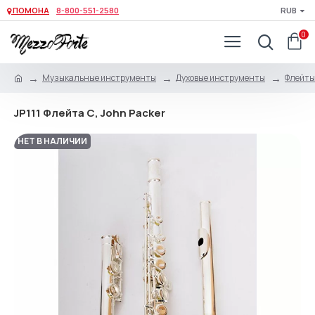
ПОМОНА
8-800-551-2580
RUB
0
Музыкальные инструменты
Духовые инструменты
Флейты
JP111 Флейта С, John Packer
НЕТ В НАЛИЧИИ