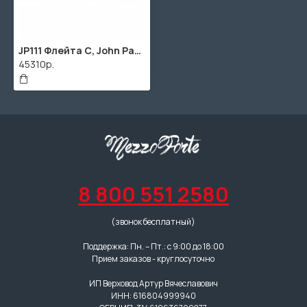
JP111 Флейта С, John Packer
45310р.
8 800 551 2580
(звонок бесплатный)
Поддержка: Пн. – Пт.: с 9:00 до 18:00
Прием заказов - круглосуточно
ИП Верховод Артур Вячеславович
ИНН: 616804999940