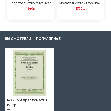
о
Издательство "Музыка"
Издательство «Музыка»
1240р.
1370р.
ВЫ СМОТРЕЛИ
ПОПУЛЯРНЫЕ
14475МИ Хрестоматия для альта. Этюды, издательство "Музыка"
1210р.