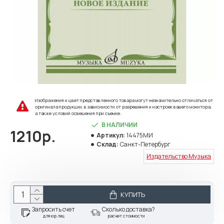
Изображения и цвет представленного товара могут незначительно отличаться от
оригинала продукции, в зависимости от разрешения и настроек вашего монитора,
а также условий освещения при съемке.
В НАЛИЧИИ
1210р.
Артикул:
14475МИ
Склад:
Санкт-Петербург
Издательство Музыка
КУПИТЬ
Запросить счет
Сколько доставка?
для юр.лиц
расчет стоимости