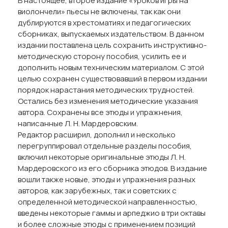
В настоящее, второе издание «Уроков игры на
виолончели» пьесы не включены, так как они
дублируются в хрестоматиях и педагогических
сборниках, выпускаемых издательством. В данном
издании поставлена цель сохранить инструктивно-
методическую сторону пособия, усилить ее и
дополнить новым техническим материалом. С этой
целью сохранен существовавший в первом издании
порядок нарастания методических трудностей.
Остались без изменения методические указания
автора. Сохранены все этюды и упражнения,
написанные Л. Н. Мардеровским.
Редактор расширил, дополнил и несколько
перегруппировал отдельные разделы пособия,
включил некоторые оригинальные этюды Л. Н.
Мардеровского из его сборника этюдов. В издание
вошли также новые, этюды и упражнения разных
авторов, как зарубежных, так и советских с
определенной методической направленностью,
введены некоторые гаммы и арпеджио в три октавы
и более сложные этюды с применением позиций