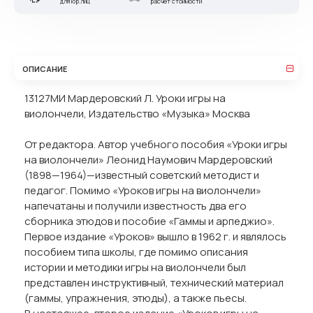
для юр.лиц
расчет стоимости
ОПИСАНИЕ
13127МИ Мардеровский Л. Уроки игры на
виолончели, Издательство «Музыка» Москва
От редактора. Автор учебного пособия «Уроки игры
на виолончели» Леонид Наумович Мардеровский
(1898—1964)—известный советский методист и
педагог. Помимо «Уроков игры на виолончели»
напечатаны и получили известность два его
сборника этюдов и пособие «Гаммы и арпеджио».
Первое издание «Уроков» вышло в 1962 г. и являлось
пособием типа школы, где помимо описания
истории и методики игры на виолончели был
представлен инструктивный, технический материал
(гаммы, упражнения, этюды), а также пьесы.