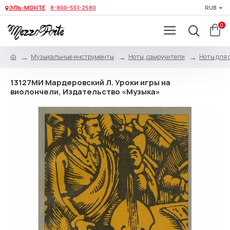
ЭЛЬ-МОНТЕ
8-800-551-2580
RUB
0
Музыкальные инструменты
Ноты, самоучители
Ноты для 
13127МИ Мардеровский Л. Уроки игры на
виолончели, Издательство «Музыка»