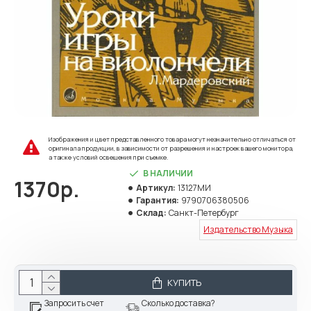
Изображения и цвет представленного товара могут незначительно отличаться от
оригинала продукции, в зависимости от разрешения и настроек вашего монитора,
а также условий освещения при съемке.
В НАЛИЧИИ
1370р.
Артикул:
13127МИ
Гарантия:
9790706380506
Склад:
Санкт-Петербург
Издательство Музыка
КУПИТЬ
Запросить счет
Сколько доставка?