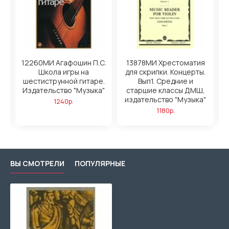
12260МИ Агафошин П.С.
13878МИ Хрестоматия
Школа игры на
для скрипки. Концерты.
х.
шестиструнной гитаре.
Вып1. Средние и
о
Издательство "Музыка"
старшие классы ДМШ,
издательство "Музыка"
1240р.
1180р.
ВЫ СМОТРЕЛИ
ПОПУЛЯРНЫЕ