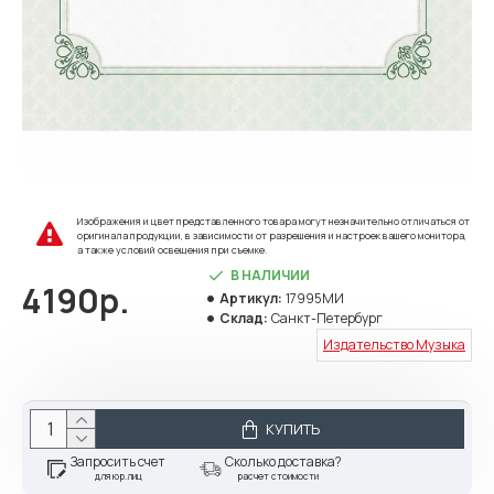
Изображения и цвет представленного товара могут незначительно отличаться от
оригинала продукции, в зависимости от разрешения и настроек вашего монитора,
а также условий освещения при съемке.
В НАЛИЧИИ
4190р.
Артикул:
17995МИ
Склад:
Санкт-Петербург
Издательство Музыка
КУПИТЬ
Запросить счет
Сколько доставка?
для юр.лиц
расчет стоимости