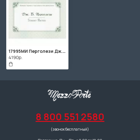
17995МИ Перголези Дж.Б. Stabat Mater. P. 77, издательство "Музыка"
4190р.
8 800 551 2580
(звонок бесплатный)