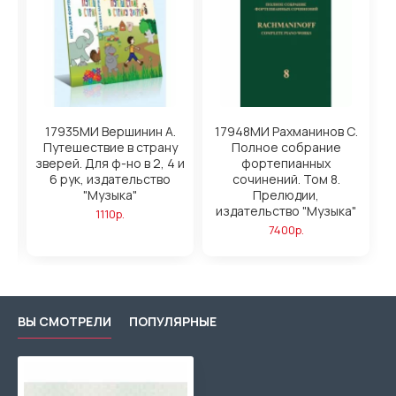
17935МИ Вершинин А.
17948МИ Рахманинов С.
Путешествие в страну
Полное собрание
зверей. Для ф-но в 2, 4 и
фортепианных
6 рук, издательство
сочинений. Том 8.
"
"Музыка"
Прелюдии,
издательство "Музыка"
1110р.
7400р.
ВЫ СМОТРЕЛИ
ПОПУЛЯРНЫЕ