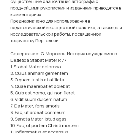
существенные разночтения автографа с
позднейшими рукописями и изданиями приводятся в
комментариях.
Предназначено для использования в
педагогической и концертной практике, а также для
исследовательской работы, посвященной
творчеству Перголези.
Содержание: С. Морозов. История неувядаемого
шедевра Stabat Mater P. 77
1. Stabat Mater dolorosa
2. Cuius animam gementem
3. O quam tristis et afflicta
4. Quae maerebat et dolebat
5. Quis est homo, qui non fleret
6. Vidit suum dulcem natum
7. Eia Mater, fons amoris
8. Fac, ut ardeat cor meum
9. Sancta Mater, istud agas
10. Fac, ut portem Christi mortem
11. Inflammatus et accensus