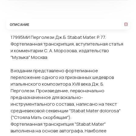
ОПИСАНИЕ
17995МИ Перголези Дж.Б. Stabat Mater. P. 77.
Фортепианная транскрипция, вступительная статья
и комментарии С. А. Морозова, издательство
"Музыка" Москва
В издании представлено фортепианное
переложение одного из признанных шедевров
итальянского композитора XVIII века Дж. Б.
Перголези. Произведение, первоначально
предназначенное для вокально-
инструментального состава, написано на текст
средневековой секвенции "Stabat Mater dolorosa"
("Стояла Мать скорбящая").
Фортепианная транскрипция "Stabat Mater"
выполнена на основе автографа. Наиболее