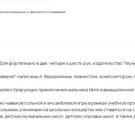
ригинала продукции, в зависимости от разрешения
Для фортепиано в две, четыре и шесть рук, издательство "Муз
у зверей" написаны А. Вершининым, пианистом, композиторо
 иллюстрирующих приключения мальчика Мити в вымышленной 
ю навыков сольной и ансамблевой игры в рамках учебной пр
олькими учениками на школьных концертах или ставиться на с
, детских музыкальных школ, детских хоровых школ, а также 