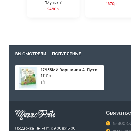
"Музыка"
1670р.
2480р.
ВЫ СМОТРЕЛИ
ПОПУЛЯРНЫЕ
17935МИ Вершинин А. Путешествие в страну зверей. Для ф-но в 2, 4 и 6 рук, издательство "Музыка"
1110р.
Связатьс
8-800-5
Поддержка: Пн. – Пт.: с 9:00 до 18:00