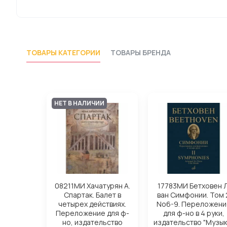
ТОВАРЫ КАТЕГОРИИ
ТОВАРЫ БРЕНДА
НЕТ В НАЛИЧИИ
08211МИ Хачатурян А.
17783МИ Бетховен Л
Спартак. Балет в
ван Симфонии. Том 
четырех действиях.
No6-9. Переложени
Переложение для ф-
для ф-но в 4 руки,
но, издательство
издательство "Музык