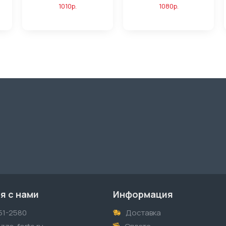
1010р.
1080р.
я с нами
Информация
51-2580
Доставка