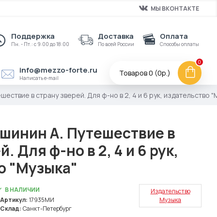
МЫ ВКОНТАКТЕ
Поддержка
Доставка
Оплата
Пн. - Пт.: с 9:00 до 18:00
По всей России
Способы оплаты
0
info@mezzo-forte.ru
Товаров 0 (0р.)
Написать e-mail
ествие в страну зверей. Для ф-но в 2, 4 и 6 рук, издательство "
шинин А. Путешествие в
. Для ф-но в 2, 4 и 6 рук,
о "Музыка"
В НАЛИЧИИ
Издательство
Артикул:
17935МИ
Музыка
Склад:
Санкт-Петербург