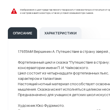
Изображения и цвет представленного товара могут незначительно отличаться от о
и настроек вашего монитора, а также условий освещения при съемке.
ОПИСАНИЕ
ХАРАКТЕРИСТИКИ
17935МИ Вершинин А. Путешествие в страну зверей. 
Фортепианный цикл и сказка "Путешествие в стран
консерватории имени П. И. Чайковского.
Цикл состоит из четырнадцати фортепианных пьес,
характером и талантами.
Настоящий нотный материал способствует освоени
мышления. Сказка может исполняться целиком неск
Предназначено для учащихся детских школ искусств
Художник Юко Фудзимото.