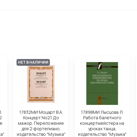
НЕТ В НАЛИЧИИ
.
17832МИ Моцарт В.А.
17898МИ Лысцова Л.
2
Концерт No21 До
Работа балетного
е
мажор. Переложение
концертмейстера на
для 2 фортепиано,
уроках танца,
а"
издательство "Музыка"
издательство "Музыка"