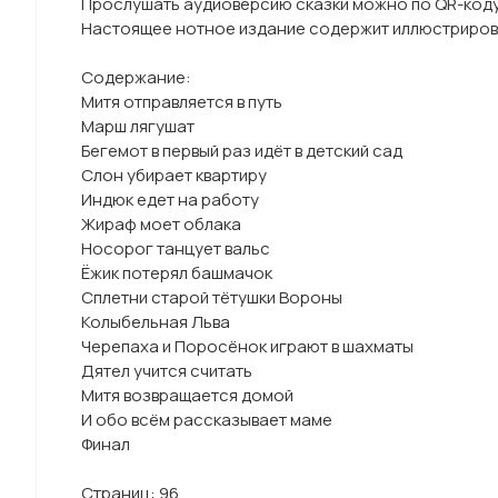
Прослушать аудиоверсию сказки можно по QR-коду
Настоящее нотное издание содержит иллюстриров
Содержание:
Митя отправляется в путь
Марш лягушат
Бегемот в первый раз идёт в детский сад
Слон убирает квартиру
Индюк едет на работу
Жираф моет облака
Носорог танцует вальс
Ёжик потерял башмачок
Сплетни старой тётушки Вороны
Колыбельная Льва
Черепаха и Поросёнок играют в шахматы
Дятел учится считать
Митя возвращается домой
И обо всём рассказывает маме
Финал
Страниц: 96.