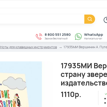
8 800 551 2580
WhatsApp
Звонок бесплатный
Написать в чат
Ноты для клавишных инструментов
17935МИ Вершинин А. Путеш
17935МИ Вер
страну зверей
издательств
1110р.