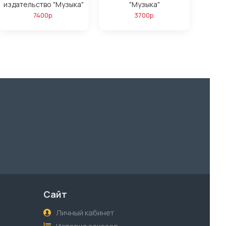
издательство "Музыка"
"Музыка"
7400р.
3700р.
Сайт
Личный кабинет