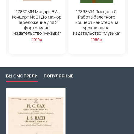
ан
17832МИ Моцарт В.А.
17898МИ Лысцова Л.
9.
Концерт No21 До мажор.
Работа балетного
о
Переложение для 2
концертмейстера на
з
о
фортепиано,
уроках танца,
издательство "Музыка"
издательство "Музыка"
1010р.
1080р.
ВЫ СМОТРЕЛИ
ПОПУЛЯРНЫЕ