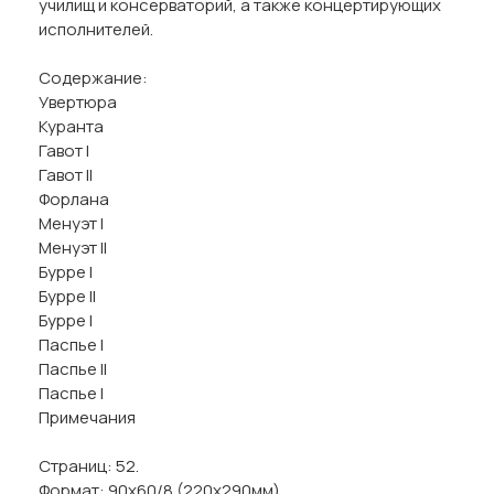
училищ и консерваторий, а также концертирующих
исполнителей.
Содержание:
Увертюра
Куранта
Гавот I
Гавот II
Форлана
Менуэт I
Менуэт II
Бурре I
Бурре II
Бурре I
Паспье I
Паспье II
Паспье I
Примечания
Страниц: 52.
Формат: 90х60/8 (220х290мм).