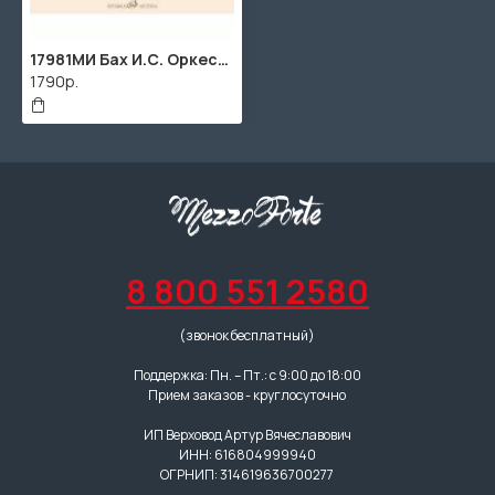
17981МИ Бах И.С. Оркестровая сюита No 1 до мажор. Для фортепиано в 4 руки, издательство "Музыка"
1790р.
8 800 551 2580
(звонок бесплатный)
Поддержка: Пн. – Пт.: с 9:00 до 18:00
Прием заказов - круглосуточно
ИП Верховод Артур Вячеславович
ИНН: 616804999940
ОГРНИП: 314619636700277