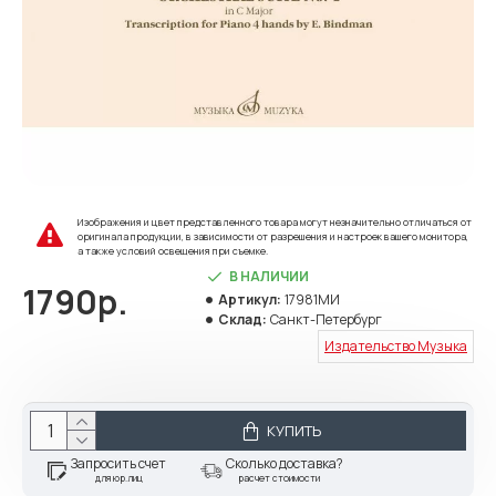
Изображения и цвет представленного товара могут незначительно отличаться от
оригинала продукции, в зависимости от разрешения и настроек вашего монитора,
а также условий освещения при съемке.
В НАЛИЧИИ
1790р.
Артикул:
17981МИ
Склад:
Санкт-Петербург
Издательство Музыка
КУПИТЬ
Запросить счет
Сколько доставка?
для юр.лиц
расчет стоимости