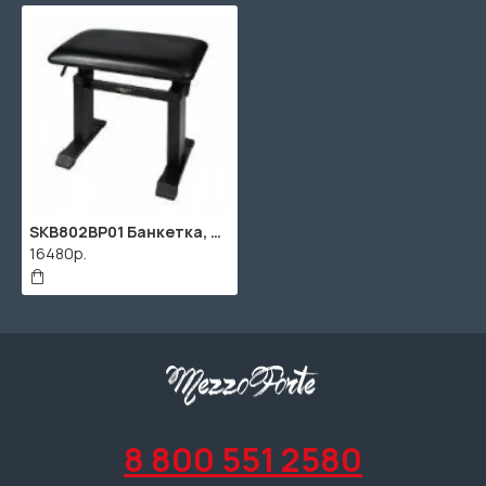
SKB802BP01 Банкетка, черная, Superfix
16480р.
8 800 551 2580