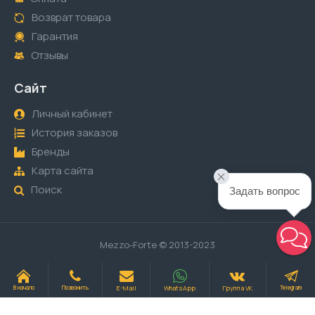
Возврат товара
Гарантия
Отзывы
Сайт
Личный кабинет
История заказов
Бренды
Карта сайта
Поиск
Задать вопрос
Mezzo-Forte © 2013-2023
E-Mail
WhatsApp
Группа VK
В начало
Позвонить
Telegram