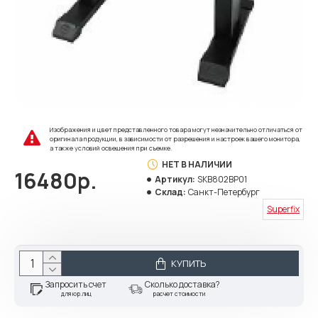
Изображения и цвет представленного товара могут незначительно отличаться от
оригинала продукции, в зависимости от разрешения и настроек вашего монитора,
а также условий освещения при съемке.
НЕТ В НАЛИЧИИ
16480р.
Артикул:
SKB802BP01
Склад:
Санкт-Петербург
Superfix
КУПИТЬ
Запросить счет
Сколько доставка?
для юр.лиц
расчет стоимости