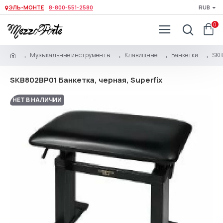
ЭЛЬ-МОНТЕ
8-800-551-2580
RUB
0
Музыкальные инструменты
Клавишные
Банкетки
SKB
SKB802BP01 Банкетка, черная, Superfix
НЕТ В НАЛИЧИИ