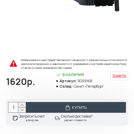
Изображения и цвет представленного товара могут незначительно отличаться от
оригинала продукции, в зависимости от разрешения и настроек вашего монитора,
а также условий освещения при съемке.
В НАЛИЧИИ
Superfix
1620р.
Артикул:
SGS916B
Склад:
Санкт-Петербург
КУПИТЬ
Запросить счет
Сколько доставка?
для юр.лиц
расчет стоимости