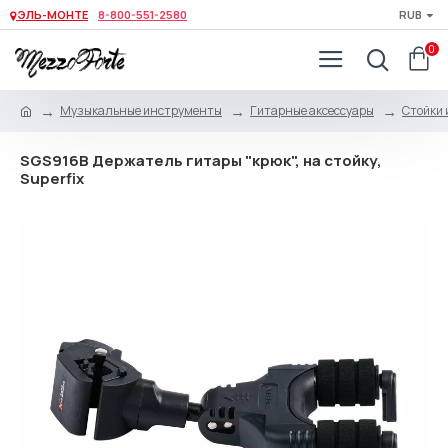
ЭЛЬ-МОНТЕ
8-800-551-2580
RUB
0
Музыкальные инструменты
Гитарные аксессуары
Стойки 
SGS916B Держатель гитары "крюк", на стойку,
Superfix