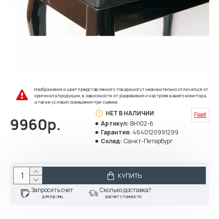
Изображения и цвет представленного товара могут незначительно отличаться от
оригинала продукции, в зависимости от разрешения и настроек вашего монитора,
а также условий освещения при съемке.
НЕТ В НАЛИЧИИ
Fleet
9960р.
Артикул:
BH102-6
Гарантия:
4640120991299
Склад:
Санкт-Петербург
КУПИТЬ
Запросить счет
Сколько доставка?
для юр.лиц
расчет стоимости