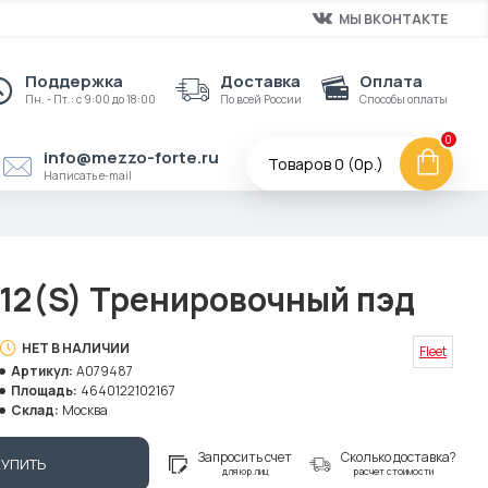
МЫ ВКОНТАКТЕ
Поддержка
Доставка
Оплата
Пн. - Пт.: с 9:00 до 18:00
По всей России
Способы оплаты
0
info@mezzo-forte.ru
Товаров 0 (0р.)
Написать e-mail
-12(S) Тренировочный пэд
НЕТ В НАЛИЧИИ
Fleet
Артикул:
A079487
Площадь:
4640122102167
Склад:
Москва
Запросить счет
Сколько доставка?
КУПИТЬ
для юр.лиц
расчет стоимости