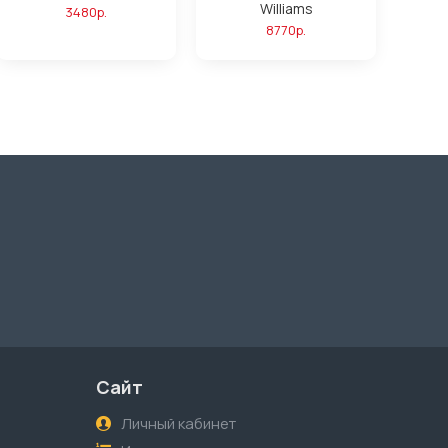
Williams
3480р.
8770р.
Сайт
Личный кабинет