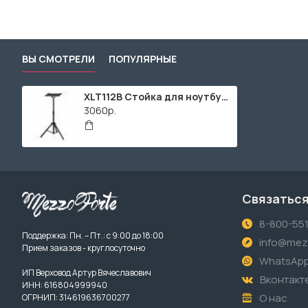
ВЫ СМОТРЕЛИ
ПОПУЛЯРНЫЕ
XLT112B Стойка для ноутбука, Superfix
3060р.
Связаться
8-800-55
Поддержка: Пн. – Пт.: с 9:00 до 18:00
info@mezz
Прием заказов - круглосуточно
WhatsAp
ИП Верховод Артур Вячеславович
Вконтакт
ИНН: 616804999940
О нас
ОГРНИП: 314619636700277