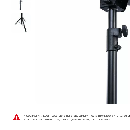
Изображения и цвет представленного товара могут незначительно отличаться от о
и настроек вашего монитора, а также условий освещения при съемке.