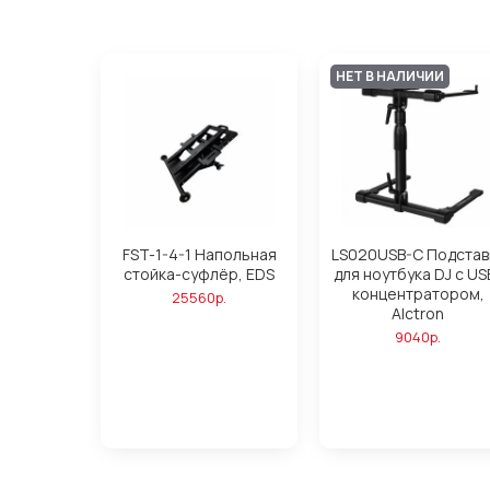
НЕТ В НАЛИЧИИ
FST-1-4-1 Напольная
LS020USB-C Подстав
стойка-суфлёр, EDS
для ноутбука DJ с US
концентратором,
25560р.
Alctron
9040р.