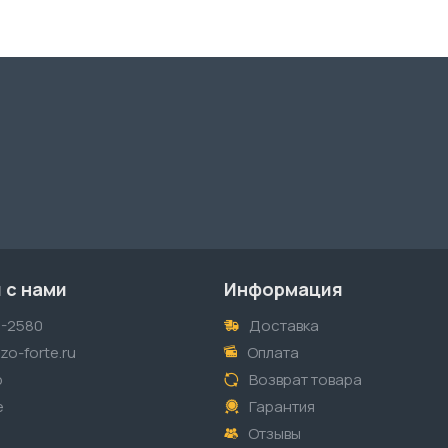
 с нами
Информация
1-2580
Доставка
o-forte.ru
Оплата
p
Возврат товара
е
Гарантия
Отзывы