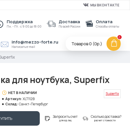
МЫ ВКОНТАКТЕ
Поддержка
Доставка
Оплата
Пн. - Пт.: с 9:00 до 18:00
По всей России
Способы оплаты
0
info@mezzo-forte.ru
Товаров 0 (0р.)
Написать e-mail
Superfix
ка для ноутбука, Superfix
НЕТ В НАЛИЧИИ
Superfix
Артикул:
XLT112B
Склад:
Санкт-Петербург
Запросить счет
Сколько доставка?
КУПИТЬ
для юр.лиц
расчет стоимости