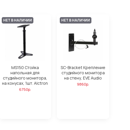
НЕТ В НАЛИЧИИ
НЕТ В НАЛИЧИИ
MS150 Стойка
SC-Bracket Крепление
напольная для
студийного монитора
студийного монитора,
на стену, EVE Audio
на конусах, 1шт. Alctron
9860р.
6750р.