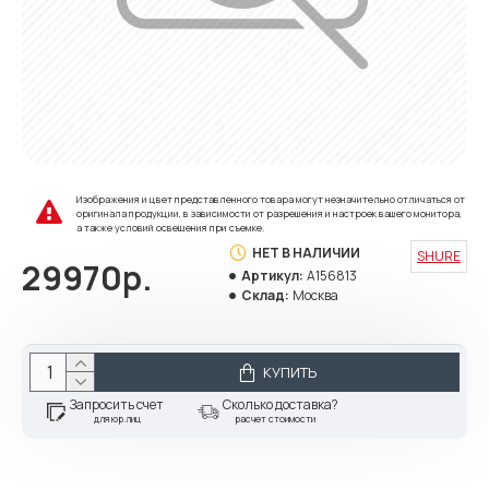
Изображения и цвет представленного товара могут незначительно отличаться от
оригинала продукции, в зависимости от разрешения и настроек вашего монитора,
а также условий освещения при съемке.
НЕТ В НАЛИЧИИ
SHURE
29970р.
Артикул:
A156813
Склад:
Москва
КУПИТЬ
Запросить счет
Сколько доставка?
для юр.лиц
расчет стоимости