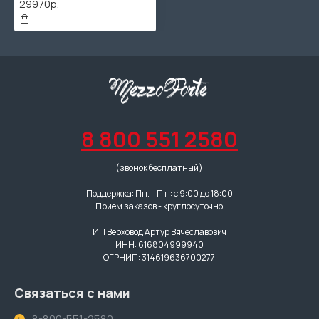
29970р.
8 800 551 2580
(звонок бесплатный)
Поддержка: Пн. – Пт.: с 9:00 до 18:00
Прием заказов - круглосуточно
ИП Верховод Артур Вячеславович
ИНН: 616804999940
ОГРНИП: 314619636700277
Связаться с нами
8-800-551-2580