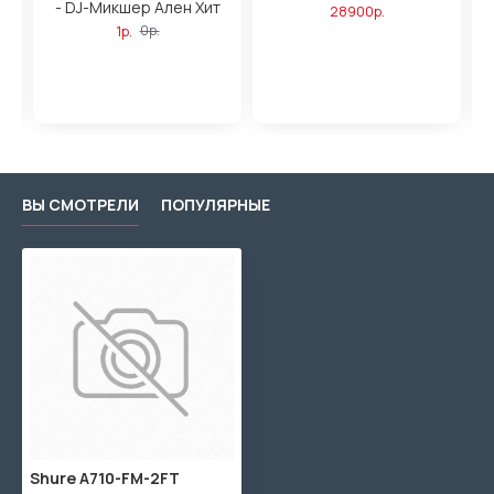
ь
- DJ-Микшер Ален Хит
28900р.
1р.
0р.
ВЫ СМОТРЕЛИ
ПОПУЛЯРНЫЕ
Shure A710-FM-2FT