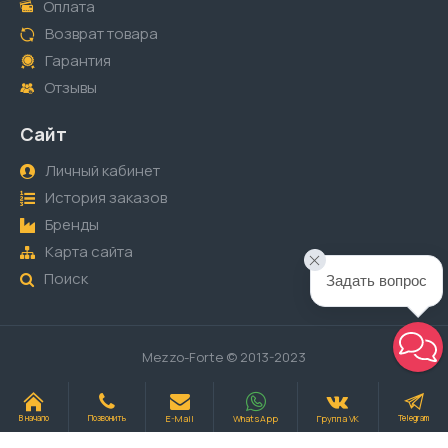
Оплата
Возврат товара
Гарантия
Отзывы
Сайт
Личный кабинет
История заказов
Бренды
Карта сайта
Поиск
Задать вопрос
Mezzo-Forte © 2013-2023
E-Mail
WhatsApp
Группа VK
В начало
Позвонить
Telegram