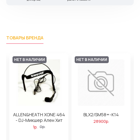
ТОВАРЫ БРЕНДА
НЕТ В НАЛИЧИИ
НЕТ В НАЛИЧИИ
ALLEN&HEATH XONE:464
BLX2/SM58=-K14
ь
- DJ-Микшер Ален Хит
28900р.
1р.
0р.