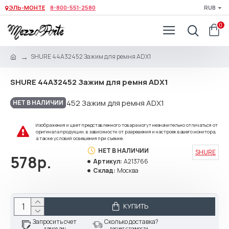
ЭЛЬ-МОНТЕ
8-800-551-2580
RUB
0
SHURE 44A32452 Зажим для ремня ADX1
SHURE 44A32452 Зажим для ремня ADX1
НЕТ В НАЛИЧИИ
Изображения и цвет представленного товара могут незначительно отличаться от
оригинала продукции, в зависимости от разрешения и настроек вашего монитора,
а также условий освещения при съемке.
НЕТ В НАЛИЧИИ
SHURE
578р.
Артикул:
A213766
Склад:
Москва
КУПИТЬ
Запросить счет
Сколько доставка?
для юр.лиц
расчет стоимости