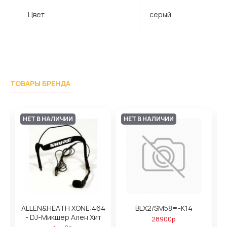
Цвет
серый
ТОВАРЫ БРЕНДА
НЕТ В НАЛИЧИИ
НЕТ В НАЛИЧИИ
ALLEN&HEATH XONE:464
BLX2/SM58=-K14
ь
- DJ-Микшер Ален Хит
28900р.