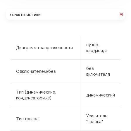
ХАРАКТЕРИСТИКИ
супер-
Диаграмма направленности
кардиоида
без
С включателем/без
включателя
Тип (динамические,
динамический
конденсаторные)
Усилитель
Тип товара
"голова"