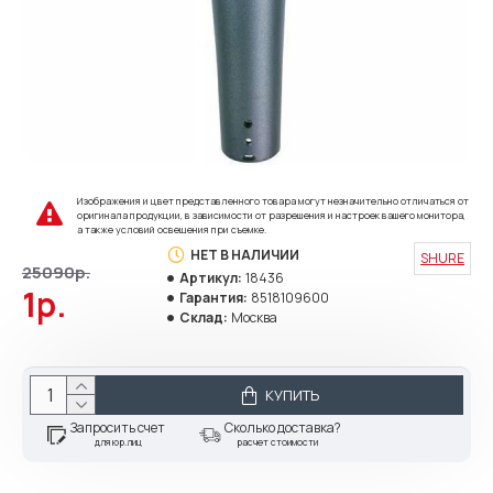
Изображения и цвет представленного товара могут незначительно отличаться от
оригинала продукции, в зависимости от разрешения и настроек вашего монитора,
а также условий освещения при съемке.
НЕТ В НАЛИЧИИ
SHURE
25090р.
Артикул:
18436
1р.
Гарантия:
8518109600
Склад:
Москва
КУПИТЬ
Запросить счет
Сколько доставка?
для юр.лиц
расчет стоимости