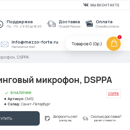
МЫ ВКОНТАКТЕ
Поддержка
Доставка
Оплата
Пн. - Пт.: с 9:00 до 18:00
По всей России
Способы оплаты
0
info@mezzo-forte.ru
Товаров 0 (0р.)
Написать e-mail
крофон, DSPPA
нговый микрофон, DSPPA
В НАЛИЧИИ
DSPPA
Артикул:
CM12
Склад:
Санкт-Петербург
Запросить счет
Сколько доставка?
КУПИТЬ
для юр.лиц
расчет стоимости