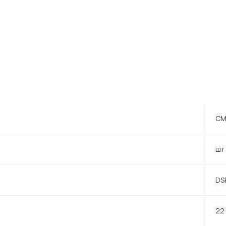
CM
шт
DS
22