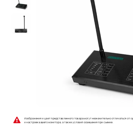
Изображения и цвет представленного товара могут незначительно отличаться от о
и настроек вашего монитора, а также условий освещения при съемке.