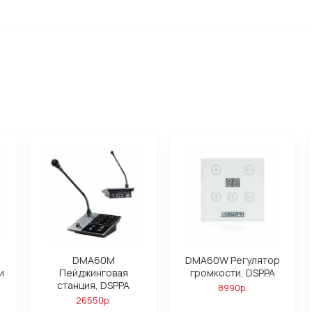
DMA60M
DMA60W Регулятор
и
Пейджинговая
громкости, DSPPA
станция, DSPPA
8990р.
26550р.