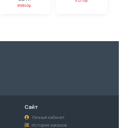
51270р.
89840р.
Сайт
Личный кабинет
История заказов