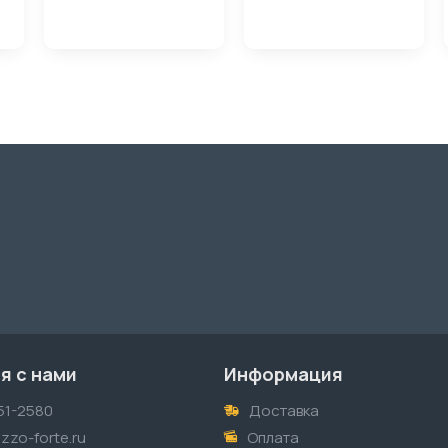
я с нами
Информация
51-2580
Доставка
zzo-forte.ru
Оплата