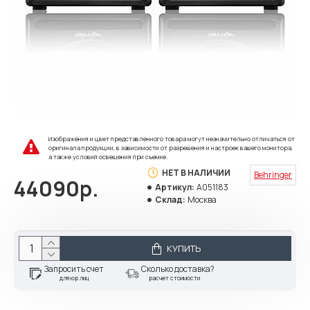
Изображения и цвет представленного товара могут незначительно отличаться от
оригинала продукции, в зависимости от разрешения и настроек вашего монитора,
а также условий освещения при съемке.
НЕТ В НАЛИЧИИ
Behringer
44090р.
Артикул:
A051183
Склад:
Москва
КУПИТЬ
Запросить счет
Сколько доставка?
для юр.лиц
расчет стоимости