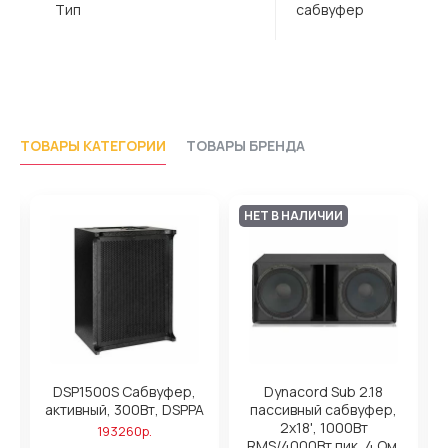
Тип
сабвуфер
ТОВАРЫ КАТЕГОРИИ
ТОВАРЫ БРЕНДА
НЕТ В НАЛИЧИИ
O
DSP1500S Сабвуфер,
Dynacord Sub 2.18
о
активный, 300Вт, DSPPA
пассивный сабвуфер,
2x18', 1000Вт
193260р.
к
RMS/4000Вт пик, 4 Ом,