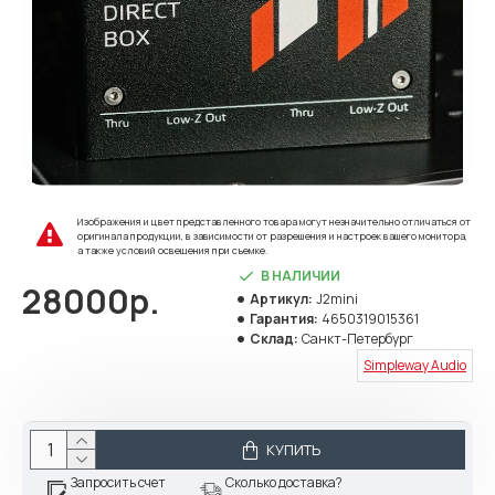
Изображения и цвет представленного товара могут незначительно отличаться от
оригинала продукции, в зависимости от разрешения и настроек вашего монитора,
а также условий освещения при съемке.
В НАЛИЧИИ
28000р.
Артикул:
J2mini
Гарантия:
4650319015361
Склад:
Санкт-Петербург
Simpleway Audio
КУПИТЬ
Запросить счет
Сколько доставка?