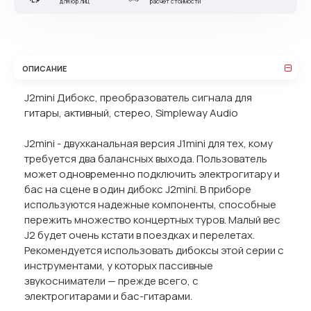
для юр.лиц
расчет стоимости
ОПИСАНИЕ
J2mini Дибокс, преобразователь сигнала для
гитары, активный, стерео, Simpleway Audio
J2mini - двухканальная версия J1mini для тех, кому
требуется два балансных выхода. Пользователь
может одновременно подключить электрогитару и
бас на сцене в один дибокс J2mini. В приборе
используются надежные компоненты, способные
пережить множество концертных туров. Малый вес
J2 будет очень кстати в поездках и перелетах.
Рекомендуется использовать дибоксы этой серии с
инструментами, у которых пассивные
звукосниматели — прежде всего, с
электрогитарами и бас-гитарами.