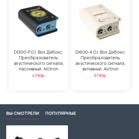
DI300-P D.I. Box Дибокс,
DI600-A D.I. Box Дибокс,
Преобразователь
Преобразователь
акустического сигнала,
акустического сигнала,
пассивный, Alctron
активный, Alctron
io
4790р.
5790р.
ВЫ СМОТРЕЛИ
ПОПУЛЯРНЫЕ