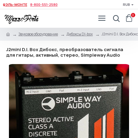
ЭЛЬ-МОНТЕ
8-800-551-2580
RUB
0
Звуковое оборудование
Дибоксы DI-box
J2mini D.I. Box Дибо
J2mini D.I. Box Дибокс, преобразователь сигнала
для гитары, активный, стерео, Simpleway Audio