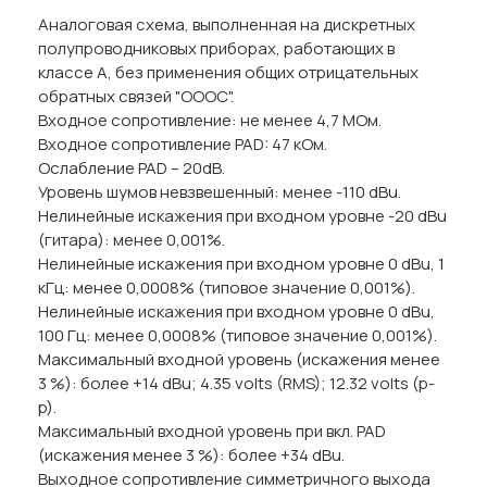
Аналоговая схема, выполненная на дискретных
полупроводниковых приборах, работающих в
классе А, без применения общих отрицательных
обратных связей "ОООС".
Входное сопротивление: не менее 4,7 МОм.
Входное сопротивление PAD: 47 кОм.
Ослабление PAD – 20dB.
Уровень шумов невзвешенный: менее -110 dBu.
Нелинейные искажения при входном уровне -20 dBu
(гитара): менее 0,001%.
Нелинейные искажения при входном уровне 0 dBu, 1
кГц: менее 0,0008% (типовое значение 0,001%).
Нелинейные искажения при входном уровне 0 dBu,
100 Гц: менее 0,0008% (типовое значение 0,001%).
Максимальный входной уровень (искажения менее
3 %): более +14 dBu; 4.35 volts (RMS); 12.32 volts (p-
p).
Максимальный входной уровень при вкл. PAD
(искажения менее 3 %): более +34 dBu.
Выходное сопротивление симметричного выхода