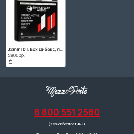
J2mini D.I. Box Дибокс, преобразователь сигнала для гитары, активный, стерео, Simpleway Audio
28000р.
8 800 551 2580
(звонок бесплатный)