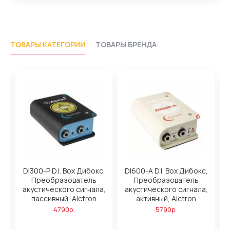
ТОВАРЫ КАТЕГОРИИ
ТОВАРЫ БРЕНДА
DI300-P D.I. Box Дибокс,
DI600-A D.I. Box Дибокс,
Преобразователь
Преобразователь
акустического сигнала,
акустического сигнала,
пассивный, Alctron
активный, Alctron
io
4790р.
5790р.