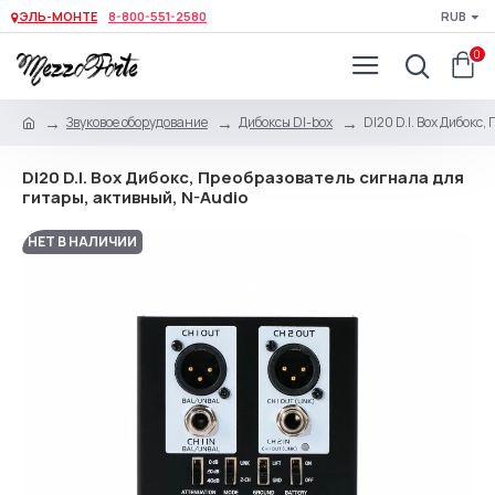
ЭЛЬ-МОНТЕ
8-800-551-2580
RUB
0
Звуковое оборудование
Дибоксы DI-box
DI20 D.I. Box Дибокс
DI20 D.I. Box Дибокс, Преобразователь сигнала для
гитары, активный, N-Audio
НЕТ В НАЛИЧИИ