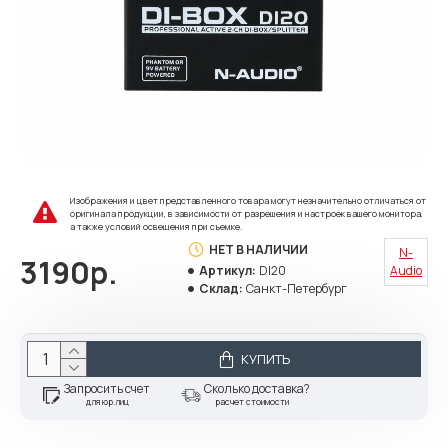
Изображения и цвет представленного товара могут незначительно отличаться от
оригинала продукции, в зависимости от разрешения и настроек вашего монитора,
а также условий освещения при съемке.
НЕТ В НАЛИЧИИ
N-
3190р.
Артикул:
DI20
Audio
Склад:
Санкт-Петербург
КУПИТЬ
Запросить счет
Сколько доставка?
для юр.лиц
расчет стоимости