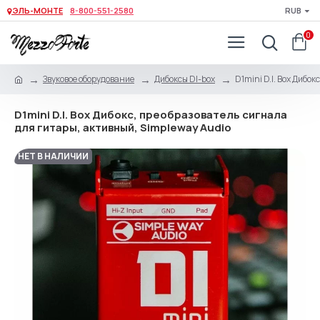
ЭЛЬ-МОНТЕ
8-800-551-2580
RUB
0
Звуковое оборудование
Дибоксы DI-box
D1mini D.I. Box Дибо
D1mini D.I. Box Дибокс, преобразователь сигнала
для гитары, активный, Simpleway Audio
НЕТ В НАЛИЧИИ