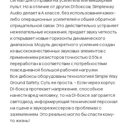
сигнал для отправки на усилитель или микшерный
пульт. Но в отличие от других DI боксов, Simpleway
Audio делает в А классе, без использования каких-
либо операционных усилителей и обшей обратной
отрицательной связи. Это действительно устраняет
нежелательные искажения, придает звуку четкость
и открывает новые горизонты динамического
диапазона. Модуль дискретного усиления создан
из высококачественных звуковых элементов с
применением резисторов точностью 0.5% и
переработан в соответствии с потребностями
повседневной большой рабочей нагрузки.
Все дибоксы оборудованы технологией Simple Way
Ground Safety. Суть ее проста. – Если через корпус
DI-бокса протекает напряжение, способное
нанести вред человеку, то на DI-боксе загорается
светодиод, информирующий технический персонал
на сцене и звукорежиссеров о проблемах с
заземлением. Это реально могло бы спасти кому-
то жизнь!