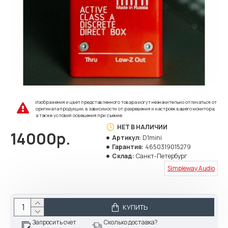
Изображения и цвет представленного товара могут незначительно отличаться от
оригинала продукции, в зависимости от разрешения и настроек вашего монитора,
а также условий освещения при съемке.
НЕТ В НАЛИЧИИ
14000р.
Артикул:
D1mini
Гарантия:
4650319015279
Склад:
Санкт-Петербург
Simpleway Audio
КУПИТЬ
Запросить счет
Сколько доставка?