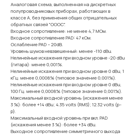
Аналоговая схема, выполненная на дискретных
полупроводниковых приборах, работающих в
классе А, без применения общих отрицательных
обратных связей "ОООС".
Входное сопротивление: не менее 4,7 МОм.
Входное сопротивление PAD: 47 кОм.
Ослабление PAD – 20dB.
Уровень шумов невзвешенный: менее -110 dBu.
Нелинейные искажения при входном уровне -20 dBu
(гитара): менее 0,001%.
Нелинейные искажения при входном уровне 0 dBu, 1
кГц: менее 0,0008% (типовое значение 0,001%).
Нелинейные искажения при входном уровне 0 dBu,
100 Гц: менее 0,0008% (типовое значение 0,001%).
Максимальный входной уровень (искажения менее
3 %): более +14 dBu; 4.35 volts (RMS); 12.32 volts (p-
p).
Максимальный входной уровень при вкл. PAD
(искажения менее 3 %): более +34 dBu.
Выходное сопротивление симметричного выхода