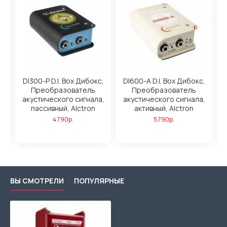
DI300-P D.I. Box Дибокс,
DI600-A D.I. Box Дибокс,
Преобразователь
Преобразователь
акустического сигнала,
акустического сигнала,
пассивный, Alctron
активный, Alctron
io
4790р.
5790р.
ВЫ СМОТРЕЛИ
ПОПУЛЯРНЫЕ